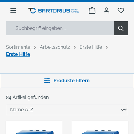
alt springen
Warenkorb enthäl
Du h
Sortimente
Arbeitsschutz
Erste Hilfe
Erste Hilfe
Produkte filtern
84 Artikel gefunden