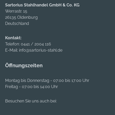
Sartorius Stahlhandel GmbH & Co. KG
Kunststoff, orange •
Werrastr. 15
Staub- und
26135 Oldenburg
spritzwasserdicht •
Deutschland
Verstellbare
Inneineinteilung und
transparente
Kontakt:
Abdeckplatten •
Telefon:
0441 / 2004 116
Siebdruckbeschriftu
E-Mail:
info@sartorius-stahl.de
ng und
Farbpiktogramme •
Öffnungszeiten
Inhalt kann
verplombt werden •
90°-Stopp-
Montag bis Donnerstag - 07:00 bis 17:00 Uhr
Arretierung,
Freitag - 07:00 bis 14:00 Uhr
Lieferung inklusive
Wandhalterung
Besuchen Sie uns auch bei:
Inhalt: gemäß DIN
13157 Maße: B 400 x