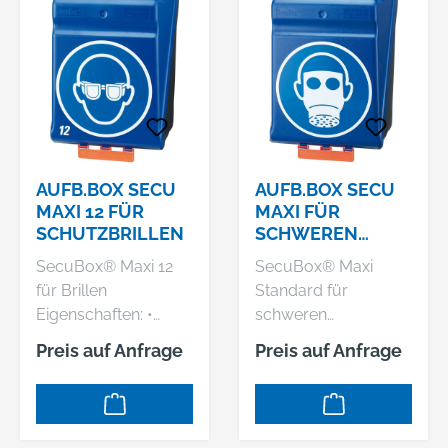
AUFB.BOX SECU
AUFB.BOX SECU
MAXI 12 FÜR
MAXI FÜR
SCHUTZBRILLEN
SCHWEREN
ATEMSCHUTZ
SecuBox® Maxi 12
SecuBox® Maxi
für Brillen
Standard für
Eigenschaften: •
schweren
Behälter aus ABS-
Atemschutz
Preis auf Anfrage
Preis auf Anfrage
Kunststoff •
Eigenschaften: •
Patentierte
Behälter aus ABS-
Kippöffnung zur
Kunststoff • Mit
schnellen und
Gebotszeichen •