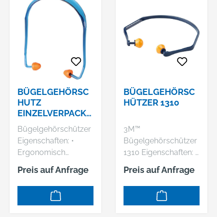
BÜGELGEHÖRSC
BÜGELGEHÖRSC
HUTZ
HÜTZER 1310
EINZELVERPACKT
BLAU / GELB
Bügelgehörschützer
3M™
FORTIS
Eigenschaften: •
Bügelgehörschützer
Ergonomisch
1310 Eigenschaften: •
geformt • Präzise
Flexible Bügel •
Preis auf Anfrage
Preis auf Anfrage
Einstellung der
Besonders leicht •
Kopfweite
Runde Stöpsel sitzen
Dämmwerte: SNR =
oberflächlich im
24 dB(A), H = 27 dB,
Gehörgang • Stöpsel