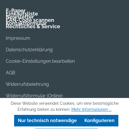
E-Paper
Einkaufsliste
Newsletter
EAN-Code scannen
Kontaktformular
Rechtliches & Service
Impressum
Datenschutzerklärung
Cookie-Einstellungen bearbeiten
AGB
Widerrufsbelehrung
Widerrufsformular (Online)
Diese Website verwendet Cookies, um eine bestmögliche
Versand & Bezahlung
Erfahrung bieten zu können.
Mehr Informationen ...
Batterieentsorgung
Nur technisch notwendige
Konfigurieren