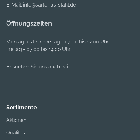
E-Mail:
info@sartorius-stahl.de
41460 Neuss, DE,
Lärm. Hersteller: 3M
+492131140,
Deutschland GmbH,
3m.premiumcustom
Carl-Schurz-Str.1,
Öffnungszeiten
er.dach@mmm.com
41460 Neuss, DE,
+492131140,
Montag bis Donnerstag - 07:00 bis 17:00 Uhr
3m.premiumcustom
Freitag - 07:00 bis 14:00 Uhr
er.dach@mmm.com
Besuchen Sie uns auch bei:
Sortimente
Aktionen
Qualitas