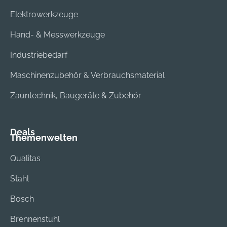
Deutscher
Einkaufsbüro
Elektrowerkzeuge
Eisenhändler GmbH,
Deutscher
EDE Platz 1, 42389
Eisenhändler GmbH,
Hand- & Messwerkzeuge
Wuppertal, DE,
EDE Platz 1, 42389
Industriebedarf
+4920260960,
Wuppertal, DE,
webkontakt@ede.de
+4920260960,
Maschinenzubehör & Verbrauchsmaterial
webkontakt@ede.de
Zauntechnik, Baugeräte & Zubehör
Deals
Themenwelten
Qualitas
Stahl
Bosch
Brennenstuhl