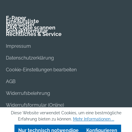
E-Paper
Einkaufsliste
Newsletter
EAN-Code scannen
Kontaktformular
Rechtliches & Service
Impressum
Datenschutzerklärung
Cookie-Einstellungen bearbeiten
AGB
Widerrufsbelehrung
Widerrufsformular (Online)
Diese Website verwendet Cookies, um eine bestmögliche
Versand & Bezahlung
Erfahrung bieten zu können.
Mehr Informationen ...
Batterieentsorgung
Nur technisch notwendige
Konfigurieren