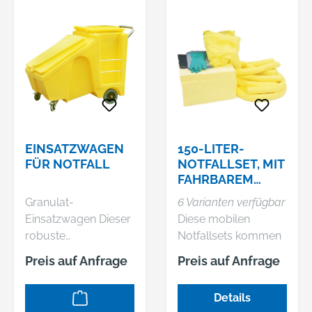
EINSATZWAGEN
150-LITER-
FÜR NOTFALL
NOTFALLSET, MIT
FAHRBAREM
BEHÄLTER
Granulat-
6 Varianten verfügbar
Einsatzwagen Dieser
Diese mobilen
robuste
Notfallsets kommen
Einsatzwagen aus
überall da zum
Preis auf Anfrage
Preis auf Anfrage
Polyethylen (PE) für
Einsatz, wo
Bindegranulat
Gefahrstoffe
Details
verfügt im vorderen
auslaufen können. •