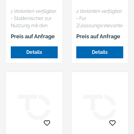
1 Varianten verfügbar
2 Varianten verfügbar
• Statikmischer zur
• Fur
Nutzung mit den
Zulassungsrelevante
Liquix-
Befestigungen in
Preis auf Anfrage
Preis auf Anfrage
Verbundmörteln •
gerissenem und
Beutel à 25
ungerissenem Beton
Details
Details
Statikmischer
und Mauerwerk • Zur
Befestigung
spreizdruckfreier
Montagen von
Stahlkonstruktionen,
Geländern,
Fassaden, Leitern,
Maschinen,
Vordächern,
Kabeltrassen, Gittern
etc. • Geringe Achs-
und Randabstände