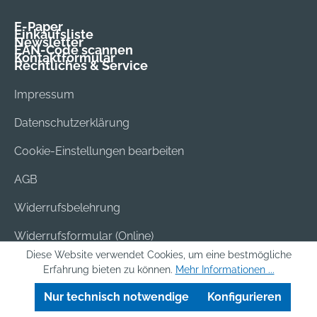
E-Paper
Einkaufsliste
Newsletter
EAN-Code scannen
Kontaktformular
Rechtliches & Service
Impressum
Datenschutzerklärung
Cookie-Einstellungen bearbeiten
AGB
Widerrufsbelehrung
Widerrufsformular (Online)
Diese Website verwendet Cookies, um eine bestmögliche
Versand & Bezahlung
Erfahrung bieten zu können.
Mehr Informationen ...
Batterieentsorgung
Nur technisch notwendige
Konfigurieren