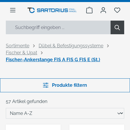
alt springen
Warenkorb enthäl
Du h
Sortimente
Dübel & Befestigungssysteme
Fischer & Upat
Fischer-Ankerstange FIS A FIS G FIS E (St.)
Produkte filtern
57 Artikel gefunden