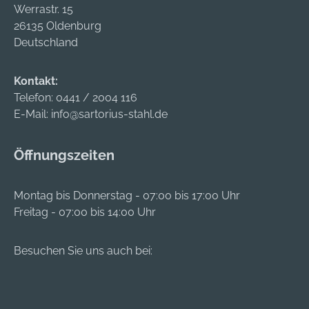
Werrastr. 15
geeignet
geeignet
26135 Oldenburg
bzw.zugelassen. Für
bzw.zugelassen. Für
Deutschland
die maximale
die maximale
Tragkraft des
Tragkraft des
Systems wird eine
Systems wird eine
Kontakt:
gründliche
gründliche
Telefon:
0441 / 2004 116
Bohrlochreinigung
Bohrlochreinigung
E-Mail:
info@sartorius-stahl.de
empfohlen. Das
empfohlen. Das
System aus
System aus
Öffnungszeiten
galvanisch verzinkter
galvanisch verzinkter
Ankerstange in
Ankerstange in
Verbindung mit
Verbindung mit
Montag bis Donnerstag - 07:00 bis 17:00 Uhr
fischer
fischer
Freitag - 07:00 bis 14:00 Uhr
Injektionsmörteln ist
Injektionsmörteln ist
für Befestigungen in
für Befestigungen in
Besuchen Sie uns auch bei:
trockenen
trockenen
Innenräumen
Innenräumen
geeignet bzw.
geeignet bzw.
zugelassen.
zugelassen.