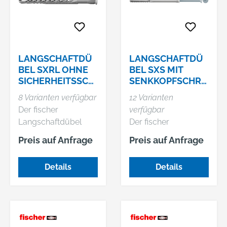
Verankerungstiefe
und Porenbeton
von nur 30 mm lässt
zugelassen. In
sich der
Lochsteinmauerwerk
Langschaftdübel
leiten die zwei
besonders
Spreizzonen des
LANGSCHAFTDÜ
LANGSCHAFTDÜ
wirtschaftlich
Dübels gleichmäßig
BEL SXRL OHNE
BEL SXS MIT
verarbeiten. Der
Kraft ein, in
SICHERHEITSSCH
SENKKOPFSCHRA
fischer
Porenbeton und
RAUBE
UBE
8 Varianten verfügbar
12 Varianten
Langschaftdübel
Vollbaustoff vereinen
Der fischer
verfügbar
SXR ist für die
sich diese zu einem
Langschaftdübel
Der fischer
Befestigung von
langen
SXRL ist der
Langschaftdübel
Holzunterkonstruktio
Spreizelement. Mit
Preis auf Anfrage
Preis auf Anfrage
Vielseitigste im
SXS ist ein Dübel aus
nen, Garderoben und
der
Sortiment. Die
hochwertigem
Leuchten geeignet.
Sicherheitsschraube
Details
Details
hervorragenden
Nylon. Aufgrund der
aus galvanisch
Haltewerte in allen
geringen
verzinktem Stahl ist
Baustoffen und die
Verankerungstiefe
der Langschaftdübel
bis zu drei
von 40 mm lässt sich
für Befestigungen
Verankungstiefen
der Langschaftdübel
von