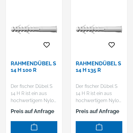
machen den SXRL
besonders
Metallkonstruktionen
vielseitig in der
wirtschaftlich
geeignet.
Anwendung. Der
verarbeiten. Der
Dübel kann mit Holz-
fischer
und
Langschaftdübel
Spanplattenschraub
SXS-T ist besonders
en mit verschiedenen
geeignet für die
Kopfformen
Befestigung von
verwendet werden.
leichten
RAHMENDÜBEL S
RAHMENDÜBEL S
Die zwei
Holzkonstruktionen.
14 H 100 R
14 H 135 R
Spreizelemente
vereinen sich im
Der fischer Dübel S
Der fischer Dübel S
Porenbeton und in
14 H R ist ein aus
14 H R ist ein aus
Vollbaustoffen zu
hochwertigem Nylon
hochwertigem Nylon
einem langen
hergestellter
hergestellter
Spreizelement und
Preis auf Anfrage
Preis auf Anfrage
Spreizdübel zur
Spreizdübel zur
garantieren eine
Aufnahme der
Aufnahme der
gleichmäßige
fischer Universal-
fischer Universal-
Lastverteilung in den