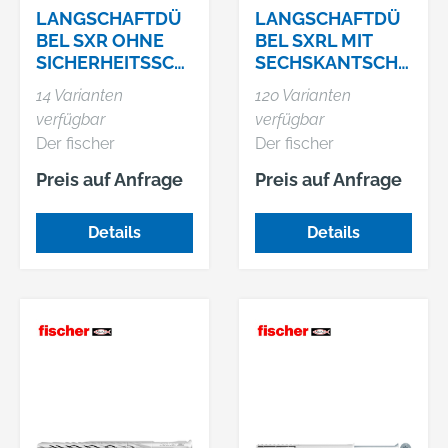
Materialkombination
LANGSCHAFTDÜ
LANGSCHAFTDÜ
verspreizt sich der
BEL SXR OHNE
BEL SXRL MIT
Dübel optimal und
SICHERHEITSSCH
SECHSKANTSCHR
materialschonend im
RAUBE
AUBE
14 Varianten
120 Varianten
jeweiligen Baustoff.
verfügbar
verfügbar
Das Sortiment
Der fischer
Der fischer
umfasst die
Langschaftdübel
Langschaftdübel
Durchmesser 8 und
Preis auf Anfrage
Preis auf Anfrage
SXR ist ein Dübel aus
SXRL-FUS ist mit der
10 und Dübellängen
hochwertigem
fischer
bis 230 mm. Der
Details
Details
Nylon. Dank der
Sechskantschraube
DuoXpand mit der
besonderen
mit angeformter
Senkkopfschraube
Dübelgeometrie
Scheibe und
ist besonders für die
kann der SXR in
integrierter Bit-
Befestigung von
Vollbaustoffen und
Aufnahme für
Holzkonstruktionen
Lochbaustoffen
Mehrfachbefestigun
geeignet.
eingesetzt werden.
gen von nicht
Aufgrund der
tragenden Systemen
geringen
in Mauerwerk, Beton