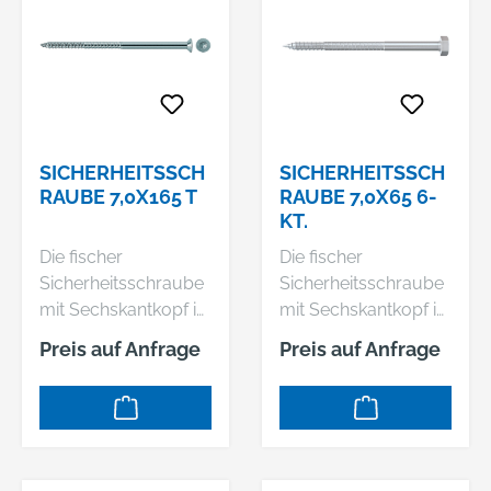
Eindrehen der
Eindrehen der
Schraube wird die
Schraube wird die
Kunststoffhülse des
Kunststoffhülse des
Dübels gegen die
Dübels gegen die
Bohrlochwand
Bohrlochwand
gedrückt und
gedrückt und
verspreizt im
verspreizt im
SICHERHEITSSCH
SICHERHEITSSCH
Baustoff.
Baustoff.
RAUBE 7,0X165 T
RAUBE 7,0X65 6-
KT.
Die fischer
Die fischer
Sicherheitsschraube
Sicherheitsschraube
mit Sechskantkopf ist
mit Sechskantkopf ist
aus galvanisch
aus galvanisch
Preis auf Anfrage
Preis auf Anfrage
verzinktem Stahl
verzinktem Stahl
hergestellt. Die
hergestellt. Die
Schraubengeometrie
Schraubengeometrie
ist ideal auf die
ist ideal auf die
fischer
fischer