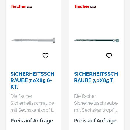
Langschaftdübel
Langschaftdübel
SXR, SXRL, FUR und
SXR, SXRL, FUR und
Gasbetondübel GB
Gasbetondübel GB
abgestimmt. Beim
abgestimmt. Beim
Eindrehen der
Eindrehen der
Schraube wird die
Schraube wird die
Kunststoffhülse des
Kunststoffhülse des
Dübels gegen die
Dübels gegen die
Bohrlochwand
Bohrlochwand
gedrückt und
gedrückt und
verspreizt im
verspreizt im
SICHERHEITSSCH
SICHERHEITSSCH
Baustoff.
Baustoff.
RAUBE 7,0X85 6-
RAUBE 7,0X85 T
KT.
Die fischer
Die fischer
Sicherheitsschraube
Sicherheitsschraube
mit Sechskantkopf ist
mit Sechskantkopf ist
aus galvanisch
aus galvanisch
Preis auf Anfrage
Preis auf Anfrage
verzinktem Stahl
verzinktem Stahl