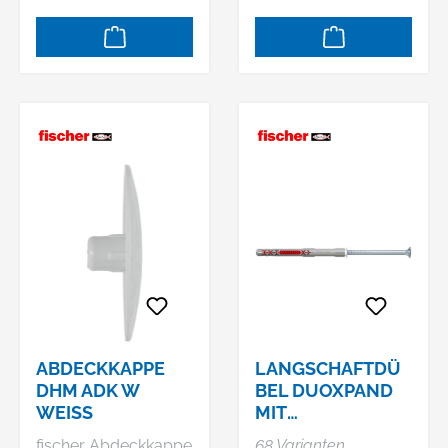
ABDECKKAPPE
LANGSCHAFTDÜ
DHM ADK W
BEL DUOXPAND
WEISS
MIT
SENKKOPFSCHRA
fischer Abdeckkappe
68 Varianten