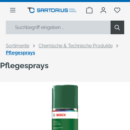
alt springen
Warenkorb enthäl
Du h
Sortimente
Chemische & Technische Produkte
Pflegesprays
Pflegesprays