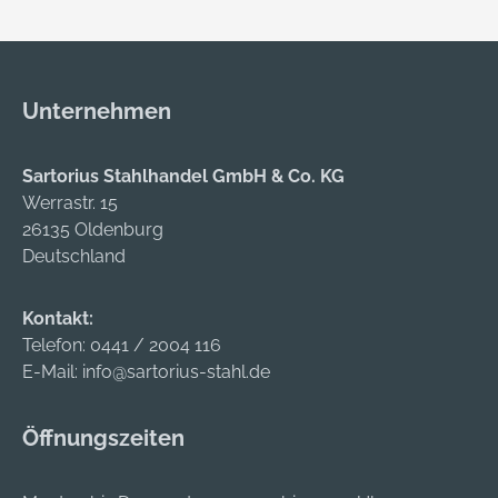
und pflegt Gartengeräte
und sorgt für ihren
optimalen Betrieb.
Pflegespray (1 609 200
Unternehmen
399). Karton
Sartorius Stahlhandel GmbH & Co. KG
Werrastr. 15
26135 Oldenburg
Deutschland
Kontakt:
Telefon:
0441 / 2004 116
E-Mail:
info@sartorius-stahl.de
Öffnungszeiten