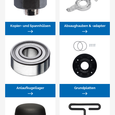
Kopier- und Spannhülsen
Absaughauben & -adapter
Anlaufkugellager
Grundplatten