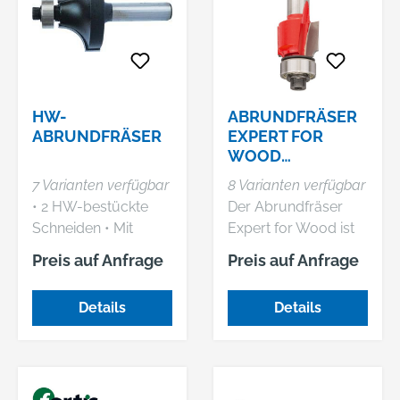
HW-
ABRUNDFRÄSER
ABRUNDFRÄSER
EXPERT FOR
WOOD
ROUNDING MIT
7 Varianten verfügbar
8 Varianten verfügbar
FÜHRUNGSKUGE
• 2 HW-bestückte
Der Abrundfräser
LLAGER
Schneiden • Mit
Expert for Wood ist
Anlaufkugellager •
für den harten
Preis auf Anfrage
Preis auf Anfrage
Rechtslauf • Zum
Alltagseinsatz beim
Abrunden von
splitterfreien Fräsen
Details
Details
Kanten • Für
ausgelegt. Der Fräser
Weichholz, Hartholz
ist mit einzigartigem
und beschichtete
Microteq-Carbide
Plattenwerkstoffe
eigengefertigt und
überzeugt mit