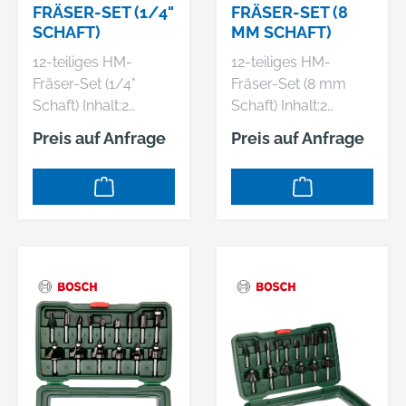
FRÄSER-SET (1/4"
FRÄSER-SET (8
SCHAFT)
MM SCHAFT)
12-teiliges HM-
12-teiliges HM-
Fräser-Set (1/4"
Fräser-Set (8 mm
Schaft) Inhalt:2
Schaft) Inhalt:2
Abrundfräser mit
Abrundfräser mit
Preis auf Anfrage
Preis auf Anfrage
Kugellager:Ø 21,8, R
Kugellager:Ø 21,8, R
6,3, L 13,5 mm;Ø
6,3, L 13,5 mm;Ø
28,1, R 9,5, L 16,5
28,1, R 9,5, L 16,5
mm1 Bündigfräser: Ø
mm1 Bündigfräser: Ø
12,7, L 13 mm1
12,7, L 13 mm1
Fasefräser: Ø 31,5 /
Fasefräser: Ø 31,5 /
Winkel 45°, L 15 mm2
Winkel 45°, L 15 mm2
Hohlkehlfräser: Ø
Hohlkehlfräser: Ø
12,7, R 6,3, L 12,7
12,7, R 6,3, L 12,7
mm;Ø 21,8, R 6,3, L
mm;Ø 21,8, R 6,3, L
13 mm3 Nutfräser: Ø
13 mm3 Nutfräser: Ø
6 / 12 / 16, L 19,7
6 / 12 / 16, L 19,7