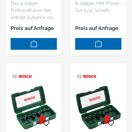
Das 4-teilige
6-teiliges HM-Fräser-
Freihandfräser-Set
Set (1/4" Schaft)
enthält Zubehör, das
das Entgraten von
Preis auf Anfrage
Preis auf Anfrage
und Arbeiten auf
verschiedenen
Formen von vielen
Materialien. Die
enthaltenen
Freihandfräser haben
die Formen konkav,
kegelförmig,
zylindrisch und rund.
Dadurch ist das Set
ideal für
verschiedene
Anwendungen in
Holz und
Nichteisenmetallen