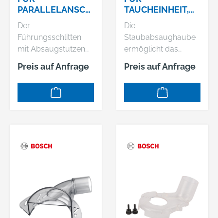
PARALLELANSCH
TAUCHEINHEIT,
LAG
PASSEND ZU: GKF,
Der
Die
GMF, GOF, TE
Führungsschlitten
Staubabsaughaube
mit Absaugstutzen
ermöglicht das
ist ein
Absaugen beim
Preis auf Anfrage
Preis auf Anfrage
Austauschzubehör
Arbeiten mit Fräsen.
für die Verwendung
Passend zu: GKF
mit Oberfräsen.
1600. GMF 1600 CE.
Passend zu: GKF
GOF 1600. GOF 2000
1600 (1 600 A00 1.).
CE. TE 600
GOF 1250 CE (0 601
Professional.
626 0.). GOF 1250
LCE (0 601 626 1.).
GOF 1600 (3 156 3.).
GOF 2000 CE (0 601
619 7.). TE 600 (0 601
60A 8.) Professional.