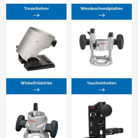
Tresorbohrer
Wendeschneidplatten
Winkelfräskörbe
Taucheinheiten