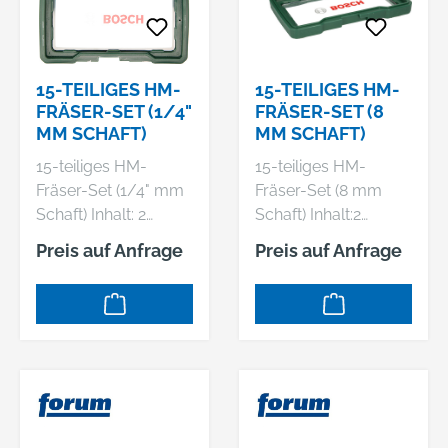
mm1 Profilfräser: Ø
mm1 Profilfräser: Ø
25, R 4,5, L 16,3 mm1
25, R 4,5, L 16,3 mm1
V-Nutfräser: Ø 12,7 /
V-Nutfräser: Ø 12,7 /
Winkel 90°, L 12,7
Winkel 90°, L 12,7
15-TEILIGES HM-
15-TEILIGES HM-
mm1 Zinken- und
mm1 Zinken- und
FRÄSER-SET (1/4"
FRÄSER-SET (8
Gratfräser: Ø 12,7 /
Gratfräser: Ø 12,7 /
MM SCHAFT)
MM SCHAFT)
Winkel 14°, L 11,8 mm
Winkel 14°, L 11,8 mm
15-teiliges HM-
15-teiliges HM-
Fräser-Set (1/4" mm
Fräser-Set (8 mm
Schaft) Inhalt: 2
Schaft) Inhalt:2
Abrundfräser mit
Abrundfräser mit
Preis auf Anfrage
Preis auf Anfrage
Kugellager:Ø 21,8, R
Kugellager:Ø 21,8, R
6,3, L 13,5 mm;Ø
6,3, L 13,5 mm;Ø
28,1, R 9,5, L 16,5
28,1, R 9,5, L 16,5
mm1 Laminat-
mm1 Bündigfräser: Ø
Bündigfräser: Ø 12,7,
12,7, L 13 mm1
L 13 mm1 Falzfräser:
Falzfräser: Ø 22,2, L
Ø 22,2, L 12,7 mm1
12,7 mm1 Fasefräser:
Fasefräser: Ø 31,5 /
Ø 31,5 / Winkel 45°, L