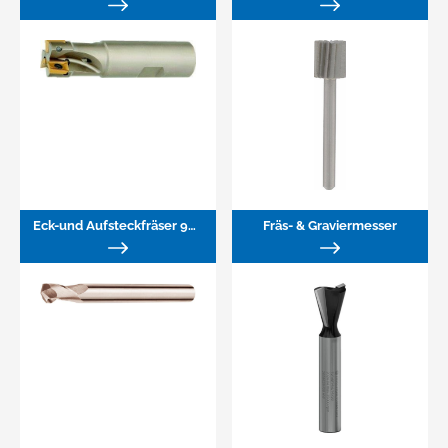
Eck-und Aufsteckfräser 90° für WP
Fräs- & Graviermesser