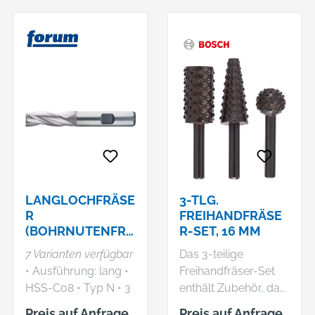
für Passung P9 oder
für Passung P9 oder
als Umfangsfräser •
als Umfangsfräser •
Mit Zentrumschnitt •
Mit Zentrumschnitt •
Stirn-, seitliches und
Stirn-, seitliches und
diagonales Fräsen •
diagonales Fräsen •
Scharfkantig
Scharfkantig
LANGLOCHFRÄSE
3-TLG.
R
FREIHANDFRÄSE
(BOHRNUTENFRÄ
R-SET, 16 MM
SER), BLANK
7 Varianten verfügbar
Das 3-teilige
• Ausführung: lang •
Freihandfräser-Set
HSS-Co8 • Typ N • 3
enthält Zubehör, das
Schneiden •
das Entgraten von
Preis auf Anfrage
Preis auf Anfrage