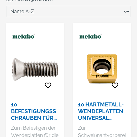
10
10 HARTMETALL-
BEFESTIGUNGSS
WENDEPLATTEN
CHRAUBEN FÜR
UNIVERSAL
WENDEPLATTEN
(KFM/KFMPB 15-
Zum Befestigen der
Zur
(623566000)
10F/ KFM 16-15F,
Wendeplatten für die
Schweißnahtvorberei