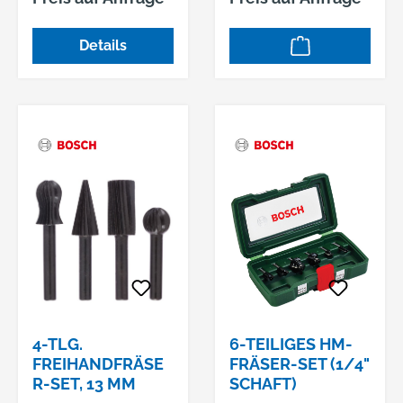
Werksnorm • DIN
und Arbeiten auf
1835-B • Drallwinkel
verschiedenen
Details
30° • Zum Fräsen von
Formen von
Keil- und
Nichteisenmetallen
Passfedernuten Ø e8
und Holz ermöglicht.
für Passung P9 oder
Es enthält 3
als Umfangsfräser •
Freihandfräser in
Mit Zentrumschnitt •
rund, zylindrisch und
Stirn-, seitliches und
kegelförmig,
diagonales Fräsen •
wodurch das Set
Scharfkantig
ideal für viele
Anwendungen ist.
4-TLG.
6-TEILIGES HM-
FREIHANDFRÄSE
FRÄSER-SET (1/4"
R-SET, 13 MM
SCHAFT)