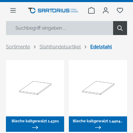
alt springen
Warenkorb enthäl
Du h
Sortimente
Stahlhandelsartikel
Edelstahl
Bleche kaltgewalzt 1.4301
Bleche kaltgewalzt 1.4404/4571