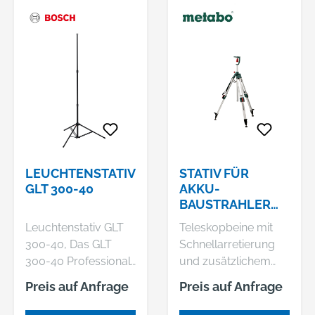
LEUCHTENSTATIV
STATIV FÜR
GLT 300-40
AKKU-
BAUSTRAHLER
(623729000)
Leuchtenstativ GLT
Teleskopbeine mit
300-40, Das GLT
Schnellarretierung
300-40 Professional
und zusätzlichem
sorgt für eine
zentralen
Preis auf Anfrage
Preis auf Anfrage
bessere
Teleskopauszug
Beleuchtung des
Sicherer Stand durch