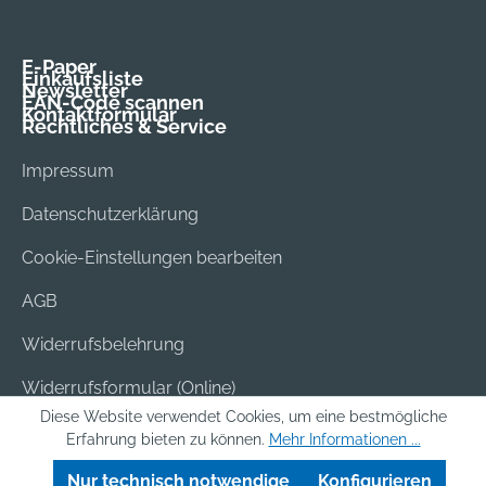
E-Paper
Einkaufsliste
Newsletter
EAN-Code scannen
Kontaktformular
Rechtliches & Service
Impressum
Datenschutzerklärung
Cookie-Einstellungen bearbeiten
AGB
Widerrufsbelehrung
Widerrufsformular (Online)
Diese Website verwendet Cookies, um eine bestmögliche
Versand & Bezahlung
Erfahrung bieten zu können.
Mehr Informationen ...
Batterieentsorgung
Nur technisch notwendige
Konfigurieren