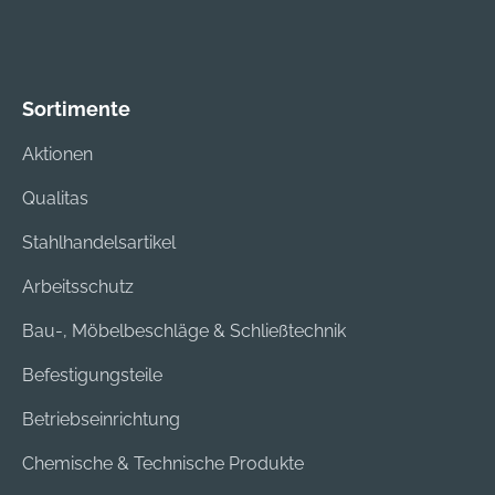
die an den beiden
Außenseiten der
Rolle angebracht
werden kann, sorgt
Sortimente
für mehr Sicherheit
Aktionen
bei der Arbeit.Die
Kehrbürste STIHL
Qualitas
KM-MM lässt sich
schnell und einfach
Stahlhandelsartikel
am kraftvollen
Arbeitsschutz
MultiMotor MM 56
des STIHL
Bau-, Möbelbeschläge & Schließtechnik
MultiSystems
anbringen, das
Befestigungsteile
speziell für
Betriebseinrichtung
Bodenarbeiten
konzipiert ist und
Chemische & Technische Produkte
eine große Vielfalt an