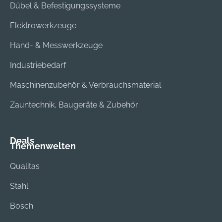
Werkzeugen
Dübel & Befestigungssysteme
umfasst. Sie können
Elektrowerkzeuge
die Kehrbürste
jederzeit mit wenigen
Hand- & Messwerkzeuge
Handgriffen gegen
ein anderes STIHL
Industriebedarf
MultiWerkzeug
Maschinenzubehör & Verbrauchsmaterial
tauschen.
Verbesserte
Zauntechnik, Baugeräte & Zubehör
Sicherheit durch
serienmäßige
Schutzverbreiterung
Deals
Themenwelten
Zur Reinigung
verfugter Flächen
Qualitas
und unebener
Natursteinböden
Stahl
Kehrbürste für das
Bosch
STIHL MultiSystem
Sauberes Arbeiten