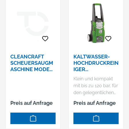
CLEANCRAFT
KALTWASSER-
SCHEUERSAUGM
HOCHDRUCKREIN
ASCHINE MODELL
IGER
: SSM 280 ART.-
CLEANCRAFT
Klein und kompakt
NR. 7202028
HDR-K 39-12
mit bis zu 120 bar, für
den gelegentlichen
Gebrauch Fahr- und
Preis auf Anfrage
Preis auf Anfrage
tragbares Modell mit
zwei Rädern und
HandgriffHohe
Reinigungskraft trotz