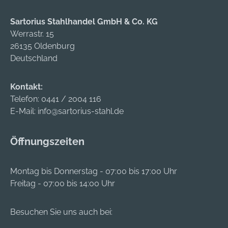
STIHL MultiSystems
effizient von
montieren: •
verfugten Flächen
Sartorius Stahlhandel GmbH & Co. KG
Kehrbürste KB-MM •
und unebenen
Werrastr. 15
Kehrwalze KW-MM •
Natursteinböden.
26135 Oldenburg
Moosentferner MF-
Durch die
Deutschland
MM Gut einsetzbar in
gegenläufige
unebenem Gelände
Drehbewegung der
Kontakt:
Reduziert
Bürste wird der
Telefon:
0441 / 2004 116
Reibungswiderständ
gelöste Schmutz
E-Mail:
info@sartorius-stahl.de
e beim Bürsten und
nach vorne
Kehren Leichteres
befördert, was die
Anheben und
Öffnungszeiten
Reinigungsarbeiten
Manövrieren des
unterstützt. Von
Werkzeugs
Vorteil ist dabei auch
Montag bis Donnerstag - 07:00 bis 17:00 Uhr
Zusätzliches
die große
Freitag - 07:00 bis 14:00 Uhr
Fahrwerk für
Arbeitsbreite der
Kehrwalze,
STIHL KB-MM von
Kehrbürste und
Besuchen Sie uns auch bei:
60 cm. Die
Moosentferner
Schutzverbreiterung,