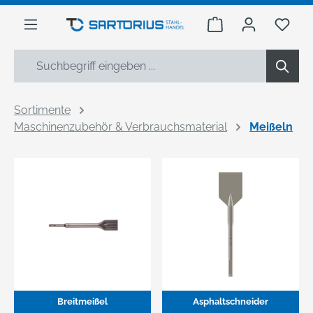
alt springen
Warenkorb enthäl
Du h
Sortimente
Maschinenzubehör & Verbrauchsmaterial
Meißeln
Breitmeißel
Asphaltschneider