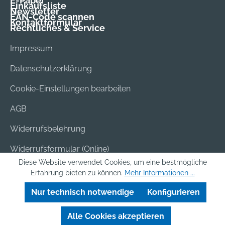
E-Paper
Einkaufsliste
Newsletter
EAN-Code scannen
Kontaktformular
Rechtliches & Service
Impressum
Datenschutzerklärung
Cookie-Einstellungen bearbeiten
AGB
Widerrufsbelehrung
Widerrufsformular (Online)
Diese Website verwendet Cookies, um eine bestmögliche
Versand & Bezahlung
Erfahrung bieten zu können.
Mehr Informationen ...
Batterieentsorgung
Nur technisch notwendige
Konfigurieren
Alle Cookies akzeptieren