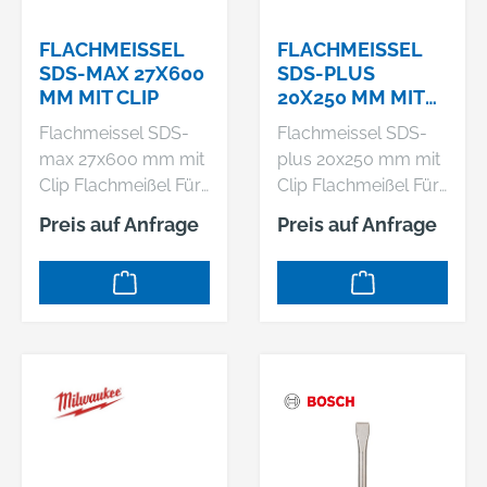
hinaus bleibt der
Meißel dank seiner
FLACHMEISSEL
FLACHMEISSEL
selbstschärfenden
SDS-MAX 27X600
SDS-PLUS
Konstruktion
MM MIT CLIP
20X250 MM MIT
während seiner
CLIP
Flachmeissel SDS-
Flachmeissel SDS-
gesamten
max 27x600 mm mit
plus 20x250 mm mit
Lebensdauer effektiv.
Clip Flachmeißel Für
Clip Flachmeißel Für
Der Spitzmeißel
allgemeine Meißel-
allgemeine Meißel-
eignet sich ideal zum
Preis auf Anfrage
Preis auf Anfrage
und
und
Aufbrechen von
AufbrucharbeitenGe
AufbrucharbeitenGe
Betonplatten und -
zielte Brechwirkung
zielte Brechwirkung
flächen sowie zum
für Mauerwerk,
für Mauerwerk,
Abbruch von
Beton und loses
Beton und loses
Mauerwerk.
Gestein
Gestein
Überragende
Lebensdauer dank
Bosch Carbide
Technology