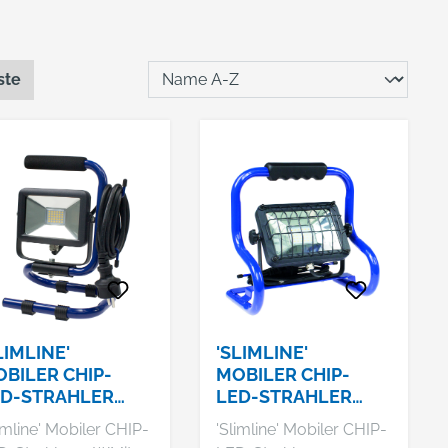
ste
LIMLINE'
'SLIMLINE'
BILER CHIP-
MOBILER CHIP-
ED-STRAHLER
LED-STRAHLER
0W
20W
imline' Mobiler CHIP-
'Slimline' Mobiler CHIP-