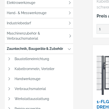
Kabel
Elektrowerkzeuge
schwe
Gummi
Hand- & Messwerkzeuge
Preis
H07RN-
Industriebedarf
Durch
Tromme
Maschinenzubehör &
mmTro
Verbrauchsmaterial
speziel
Schutz
Zauntechnik, Baugeräte & Zubehör
Tromm
Baustelleneinrichtung
feuerv
Stahlb
Kabeltrommeln, Verteiler
ndes, s
verzink
Handwerkzeuge
Festst
misch 
Verbrauchsmaterial
Haltegr
Werkstattausstattung
Thermo
1-FLG
und 3
DREH
Reinigunsgeräte