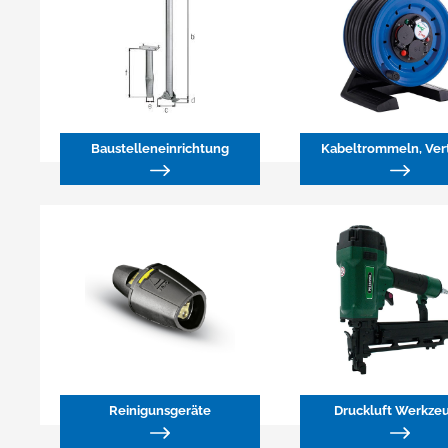
Baustelleneinrichtung
Kabeltrommeln, Vert
Reinigunsgeräte
Druckluft Werkze