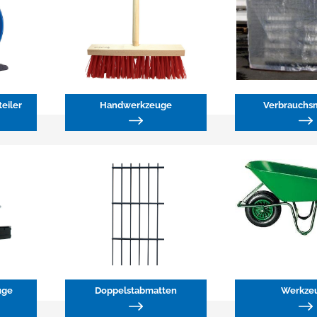
eiler
Handwerkzeuge
Verbrauchsm
uge
Doppelstabmatten
Werkze