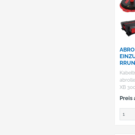
ABRO
EINZ
RRUN
300M
Kabelt
SETR
abroll
XB 300 M
beschä
Preis
Kabelt
Kabelge
Rutsch
sichere
Ermögl