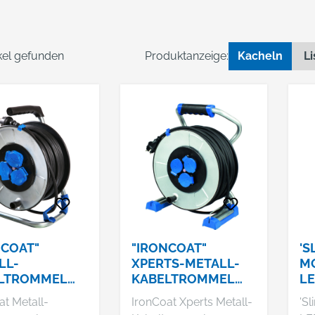
ikel gefunden
Produktanzeige:
Kacheln
Li
NCOAT"
"IRONCOAT"
'S
LL-
XPERTS-METALL-
MO
LTROMMEL
KABELTROMMEL
L
MMØ
285MMØ
1
at Metall-
IronCoat Xperts Metall-
'Sl