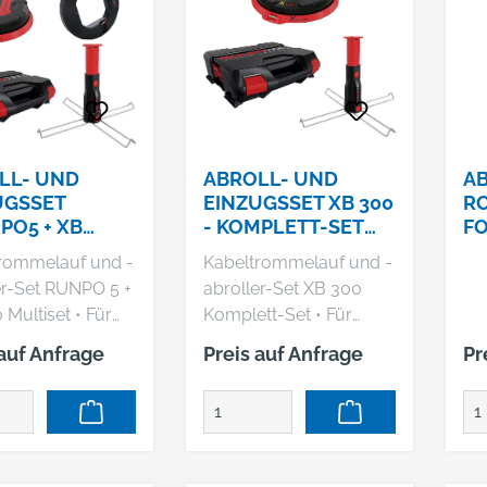
Oberfläche: verzinkt •
Füllvolumen: 1 x 120 l •
Geeignet für Müllbeutel
mit Tragegriff
LL- UND
ABROLL- UND
A
UGSSET
EINZUGSSET XB 300
R
PO5 + XB
- KOMPLETT-SET
FO
ULTI-
RUNPOTEC
rommelauf und -
Kabeltrommelauf und -
UNPOTEC
er-Set RUNPO 5 +
abroller-Set XB 300
ultiset • Für
Komplett-Set • Für
digte
beschädigte
 auf Anfrage
Preis auf Anfrage
Pr
rommeln, kein
Kabeltrommeln, kein
wirr •
Kabelgewirr •
fester und
Störungsfreies und
r Stand •
rationelles Arbeiten •
icht das
Rutschfester und