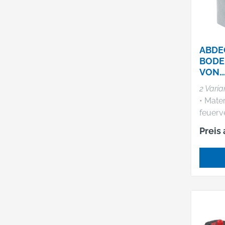
Schutz
geeign
Bauste
Daten:
ABDE
BODE
VON
ABSP
2 Varia
• Mater
feuerve
• Verri
Preis