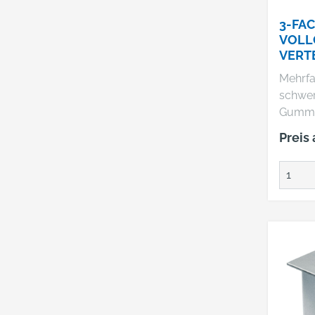
max. 3
3-FA
Made 
VOLL
VERT
OSE
Mehrfa
schwe
Gummi
H07RN
Preis
3G1,5
Ausfüh
Vollg
Aufhän
selbst
Sicher
mit Ha
Sicher
DIN VD
VDE 0
Verwe