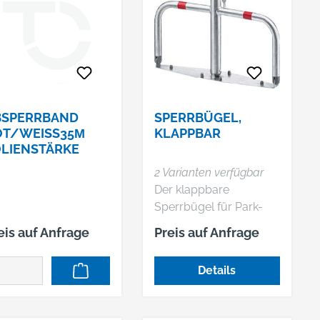
Pinseltechnik e.K.,
Simonshöfchen 57,
42327 Wuppertal, DE,
+49202273260, info@n-
p-b.de
BSPERRBAND
SPERRBÜGEL,
OT/WEISS35Μ
KLAPPBAR
LIENSTÄRKE
2 Varianten verfügbar
Der klappbare
Sperrbügel für Park-
und Stellflächen hat
eis auf Anfrage
Preis auf Anfrage
eine Bodenplatte zum
Aufdübeln. • Material:
Details
Stahl, feuerverzinkt, mit
2 rot reflektierenden
Ringen • Abschließbar