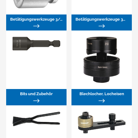
Betätigungswerkzeuge 3/4"
Betätigungswerkzeuge 3/8"
Bits und Zubehör
Blechlocher, Locheisen