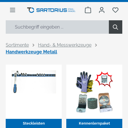
alt springen
Warenkorb enthäl
Du h
Sortimente
Hand- & Messwerkzeuge
Handwerkzeuge Metall
Steckleisten
Kennenlernpaket