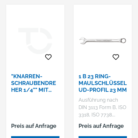
"KNARREN-
1 B 23 RING-
SCHRAUBENDRE
MAULSCHLÜSSEL
HER 1/4"" MIT
UD-PROFIL 23 MM
B;3.801.000;CARO
Ausführung nach
LUS2978113;7270
DIN 3113 Form B, ISO
02;K;40365488719
3318, ISO 7738,
90
Größe 5 und 5,5 mm
Preis auf Anfrage
Preis auf Anfrage
mit 6-kant Ring, ab 6
mm mit UD-Profil,