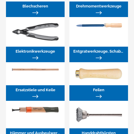
Blechscheren
Drehmomentwerkzeuge
Elektronikwerkzeuge
Entgratwerkzeuge, Schaber
Ersatzstiele und Keile
Feilen
Hämmer und Ausbeulwerkzeuge
Handdrahtbürsten