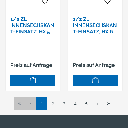
1/2 ZL
1/2 ZL
INNENSECHSKAN
INNENSECHSKAN
T-EINSATZ, HX 5
T-EINSATZ, HX 6
MM,
MM,
Preis auf Anfrage
Preis auf Anfrage
Seite
Seite
Seite
Seite
Seite
1
2
3
4
5