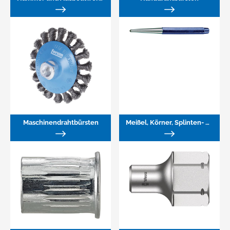
Maschinendrahtbürsten
Meißel, Körner, Splinten- und Durchtreiber