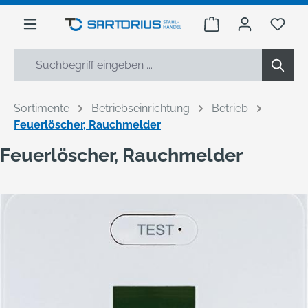
alt springen
Warenkorb enthäl
Du h
Sortimente
Betriebseinrichtung
Betrieb
Feuerlöscher, Rauchmelder
Feuerlöscher, Rauchmelder