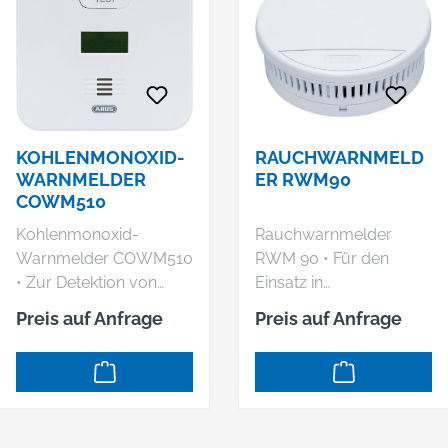
KOHLENMONOXID-
RAUCHWARNMELD
WARNMELDER
ER RWM90
COWM510
Kohlenmonoxid-
Rauchwarnmelder
Warnmelder COWM510
RWM 90 • Für den
• Zur Detektion von
Einsatz in
Kohlenmonoxid in
Schlafräumen,
Preis auf Anfrage
Preis auf Anfrage
privaten Haushalten •
Kinderzimmern, Fluren
Für den Einsatz in
etc. • Geprüft nach DIN
Räumen mit
EN 14604 • Spannung:
Verbrennungseinrichtun
3-V-Lithium-Batterie,
gen (offener Kamin,
austauschbar •