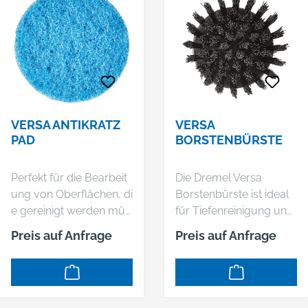
VERSA ANTIKRATZ
VERSA
PAD
BORSTENBÜRSTE
Perfekt für die Bearbeit
Die Dremel Versa
ung von Oberflächen, di
Borstenbürste ist ideal
e gereinigt werden müs
für Tiefenreinigung und
sen, ohne Kratzer zu
schwer erreichbare
Preis auf Anfrage
Preis auf Anfrage
hinterlassen. Das Dreme
Oberflächen. Die
l Versa
flexiblen und dennoch
Antikratz Pad bewährt
stabilen Nylonborsten
sich sowohl für den Inn
werden mit Innen- und