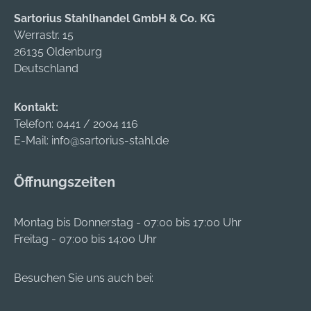
ohne Wasser bzw.
Schmutz fertig. Dank
Sartorius Stahlhandel GmbH & Co. KG
Reinigungslösung
der hohen Drehzahl des
Werrastr. 15
verwendet werden.
Dremel Versa und dem
26135 Oldenburg
Mehrzweck-
Deutschland
Reinigungspad sind
Reinigungsarbeiten im
Kontakt:
Handumdrehen
Telefon:
0441 / 2004 116
erledigt.
E-Mail:
info@sartorius-stahl.de
Öffnungszeiten
Montag bis Donnerstag - 07:00 bis 17:00 Uhr
Freitag - 07:00 bis 14:00 Uhr
Besuchen Sie uns auch bei: