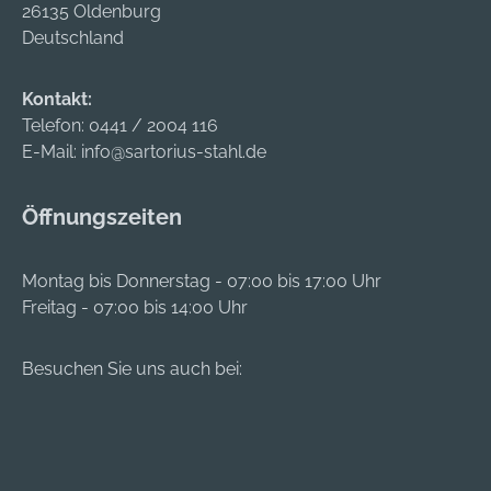
Gewindestange von
26135 Oldenburg
bzw.
bzw.
Hand unter leichten
Deutschland
Holzbaukonstruktion
Holzbaukonstruktion
Drehbewegungen in
en verwendet.
en verwendet.
das Bohrloch
Kontakt:
geschoben und
Telefon:
0441 / 2004 116
dichtet durch den
E-Mail:
info@sartorius-stahl.de
Mörtel das Bohrloch
vollständig ab. Nach
Öffnungszeiten
Ablauf der
Aushärtezeit ist eine
sichere Verbindung
Montag bis Donnerstag - 07:00 bis 17:00 Uhr
zwischen der UPM-A
Freitag - 07:00 bis 14:00 Uhr
R und dem
Verankerungsgrund
Besuchen Sie uns auch bei:
entstanden und das
Anbauteil kann
montiert werden.
Besonders häufig
wird das System mit