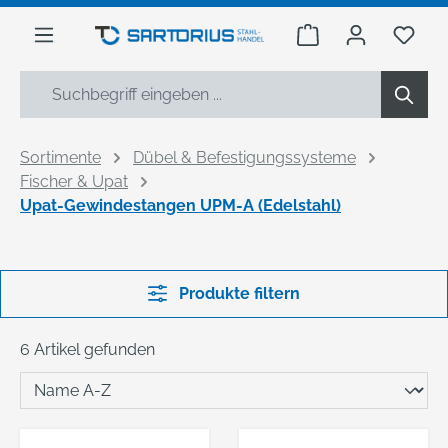
alt springen
Warenkorb enthäl
Du h
Sortimente
Dübel & Befestigungssysteme
Fischer & Upat
Upat-Gewindestangen UPM-A (Edelstahl)
Produkte filtern
6 Artikel gefunden