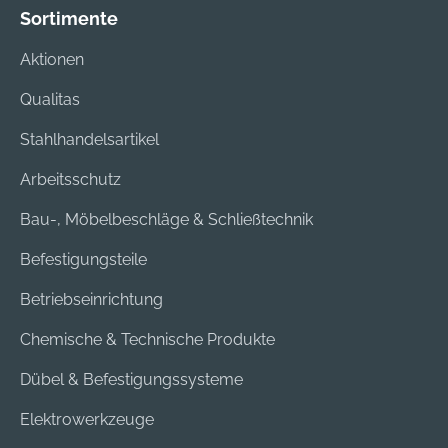
der Ankerstange
Sortimente
Upat UPM-A R für
Aktionen
die Befestigung von
Geländern und Stahl-
Qualitas
bzw.
Holzbaukonstruktion
Stahlhandelsartikel
en verwendet.
Arbeitsschutz
Bau-, Möbelbeschläge & Schließtechnik
Befestigungsteile
Betriebseinrichtung
Chemische & Technische Produkte
Dübel & Befestigungssysteme
Elektrowerkzeuge