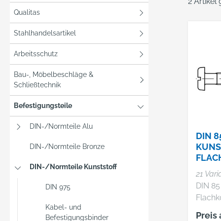
2 Artikel
Qualitas
Stahlhandelsartikel
Arbeitsschutz
Bau-, Möbelbeschläge &
Schließtechnik
Befestigungsteile
DIN-/Normteile Alu
DIN 8
KUNS
DIN-/Normteile Bronze
FLAC
DIN-/Normteile Kunststoff
UBEN
21 Vari
DIN 85
DIN 975
Flachk
Kabel- und
mit Sch
Preis
Befestigungsbinder