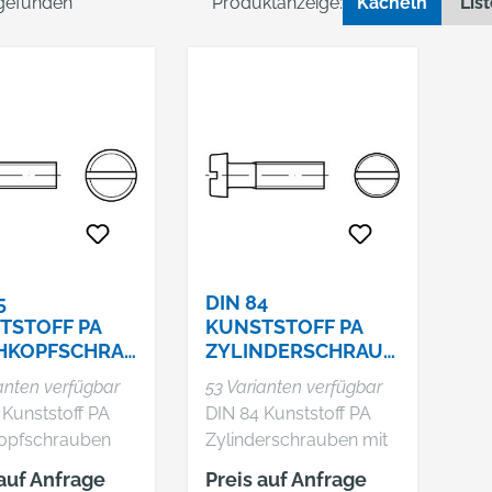
 gefunden
Produktanzeige:
Kacheln
Lis
5
DIN 84
TSTOFF PA
KUNSTSTOFF PA
HKOPFSCHRA
ZYLINDERSCHRAUB
 MIT SCHLITZ
EN MIT SCHLITZ
anten verfügbar
53 Varianten verfügbar
 Kunststoff PA
DIN 84 Kunststoff PA
opfschrauben
Zylinderschrauben mit
litz
Schlitz
 auf Anfrage
Preis auf Anfrage