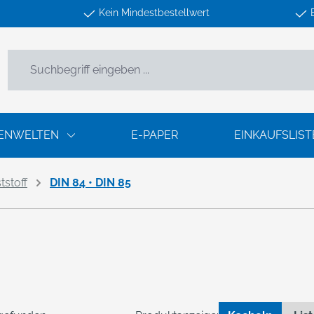
Kein Mindestbestellwert
ENWELTEN
E-PAPER
EINKAUFSLIST
stoff
DIN 84 • DIN 85