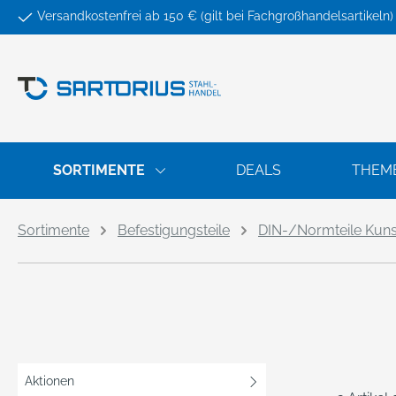
Versandkostenfrei ab 150 € (gilt bei Fachgroßhandelsartikeln)
springen
Zur Hauptnavigation springen
SORTIMENTE
DEALS
THEM
Sortimente
Befestigungsteile
DIN-/Normteile Kunst
Aktionen