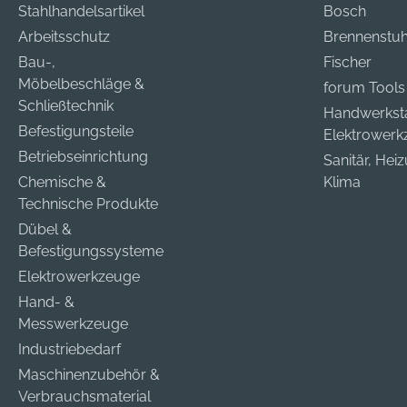
Stahlhandelsartikel
Bosch
Arbeitsschutz
Brennenstuh
Bau-,
Fischer
Möbelbeschläge &
forum Tools
Schließtechnik
Handwerkst
Befestigungsteile
Elektrower
Betriebseinrichtung
Sanitär, Hei
Chemische &
Klima
Technische Produkte
Dübel &
Befestigungssysteme
Elektrowerkzeuge
Hand- &
Messwerkzeuge
Industriebedarf
Maschinenzubehör &
Verbrauchsmaterial