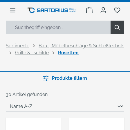
alt springen
Warenkorb enthäl
Du h
Sortimente
Bau-, Möbelbeschläge & Schließtechnik
Griffe & -schilde
Rosetten
Produkte filtern
30 Artikel gefunden