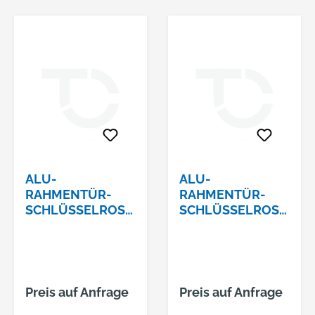
ALU-
ALU-
RAHMENTÜR-
RAHMENTÜR-
SCHLÜSSELROSE
SCHLÜSSELROSE
TTE PZ
TTE PZ
KANTIGSERIE
OVALSERIE VESTA
VESTA 8MM
8MM GESTANZT
GESTANZT 3319
3393 F01
F01
Preis auf Anfrage
Preis auf Anfrage