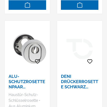
ALU-
DENI
SCHUTZROSETTE
DRÜCKERROSETT
NPAAR
E SCHWARZ
ZA,15MM,SCHACH
#3312#331210002
Haustür-Schutz-
TELPACK BIS
0
Schlüsselrosette •
TS68MM 7256 F01
Aus Aluminium,