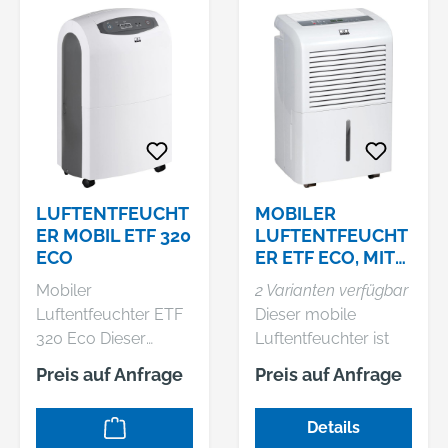
LUFTENTFEUCHT
MOBILER
ER MOBIL ETF 320
LUFTENTFEUCHT
ECO
ER ETF ECO, MIT
KONDENSATPUM
Mobiler
2 Varianten verfügbar
PE
Luftentfeuchter ETF
Dieser mobile
320 Eco Dieser
Luftentfeuchter ist
mobile
für den
Preis auf Anfrage
Preis auf Anfrage
Luftentfeuchter ist
störungsfreien
für den
Dauereinsatz gegen
Details
störungsfreien
feuchte Wände,