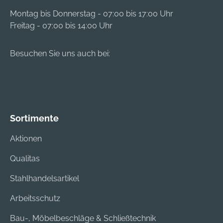
s. Hersteller: Remko
Umweltfreundliches
Montag bis Donnerstag - 07:00 bis 17:00 Uhr
GmbH & Co. KG, Im
Kältemittel R290 • Mit
Freitag - 07:00 bis 14:00 Uhr
Seelenkamp 12,
eingebautem
32791 Lage/Lippe,
Tragegriff und
Besuchen Sie uns auch bei:
DE, +4952326060,
Transportrollen
info@remko.de
Hinweis: Besonders
effizient durch den
Einsatz eines
Rollkolbenverdichter
s.
Sortimente
Aktionen
Qualitas
Stahlhandelsartikel
Arbeitsschutz
Bau-, Möbelbeschläge & Schließtechnik