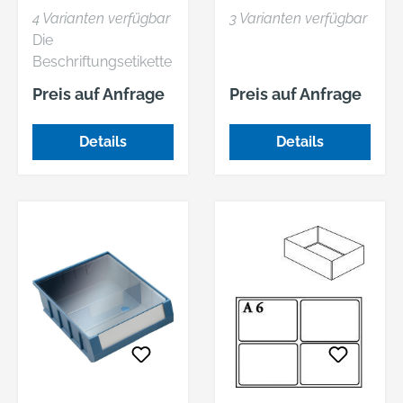
(ZUBEHÖR)
4 Varianten verfügbar
3 Varianten verfügbar
Die
Beschriftungsetikette
n werden inklusive
Preis auf Anfrage
Preis auf Anfrage
transparenter
Schutzfolie geliefert.
Details
Details
• Zur Beschriftung
der einzelnen Kästen
• Farbe: weiß • Satz à
20 Stück