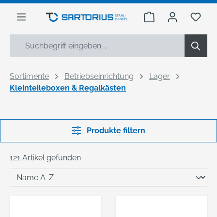
alt springen
Warenkorb enthäl
Du h
Sortimente
Betriebseinrichtung
Lager
Kleinteileboxen & Regalkästen
Produkte filtern
121 Artikel gefunden