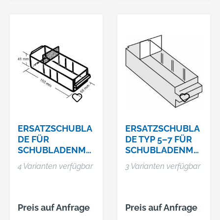
Hersteller: Bedrunka
+ Hirth Gerätebau
GmbH, Giessnaustr.
8, 78199 Bräunlingen,
DE, +4977192010,
info@bedrunka-
hirth.de
ERSATZSCHUBLA
ERSATZSCHUBLA
DE FÜR
DE TYP 5–7 FÜR
SCHUBLADENMA
SCHUBLADENMA
GAZINE
GAZIN TYP 250
4 Varianten verfügbar
3 Varianten verfügbar
Preis auf Anfrage
Preis auf Anfrage