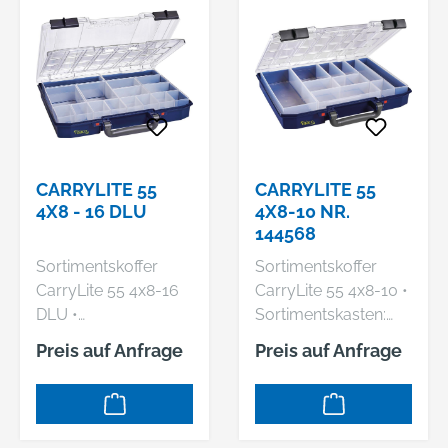
CARRYLITE 55
CARRYLITE 55
4X8 - 16 DLU
4X8-10 NR.
144568
Sortimentskoffer
Sortimentskoffer
CarryLite 55 4x8-16
CarryLite 55 4x8-10 •
DLU •
Sortimentskasten:
Sortimentskasten:
aus schlagfestem
Preis auf Anfrage
Preis auf Anfrage
aus schlagfestem
Polypropylen (PP),
Polypropylen (PP),
säuren- und
säuren- und
basenresistent • Mit
basenresistent • Mit
Schiebeverschlüssen