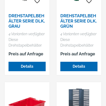
entsprechen farblich
entsprechen farblich
nicht dem Artikel.
nicht dem Artikel.
DREHSTAPELBEH
DREHSTAPELBEH
ÄLTER SERIE DLK,
ÄLTER SERIE DLK,
GRAU
GRÜN
4 Varianten verfügbar
4 Varianten verfügbar
Diese
Diese
Drehstapelbehälter
Drehstapelbehälter
sind aufeinander und
sind aufeinander und
Preis auf Anfrage
Preis auf Anfrage
nach 180°-Drehung
nach 180°-Drehung
ineinander stapelbar.
ineinander stapelbar.
Details
Details
• Lebensmittelecht •
• Lebensmittelecht •
Halterung für
Halterung für
Etiketten • Standard-
Etiketten • Standard-
Ausführung mit
Ausführung mit
glattem Boden
glattem Boden
Abgabe als
Abgabe als
Verpackungseinheite
Verpackungseinheite