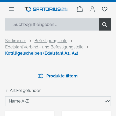
alt springen
Warenkorb enthäl
Du h
Sortimente
Befestigungsteile
Edelstahl Verbind.- und Befestigungsteile
Kotflügelscheiben (Edelstahl A2, A4)
Produkte filtern
11 Artikel gefunden