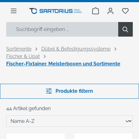
alt springen
Warenkorb enthäl
Du h
Sortimente
Dübel & Befestigungssysteme
Fischer & Upat
Fischer-Fixtainer, Meisterboxen und Sortimente
Produkte filtern
44 Artikel gefunden