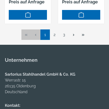
Preis auf Anfrage
Preis auf Anfrage
Seite
Seite
Seite
1
2
3
Unternehmen
Sartorius Stahlhandel GmbH & Co. KG
Werrastr. 15
26135 Oldenburg
Deutschland
Kontakt: