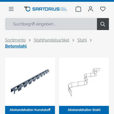
alt springen
Warenkorb enthäl
Du h
Sortimente
Stahlhandelsartikel
Stahl
Betonstahl
Abstandshalter Kunststoff
Abstandshalter Stahl