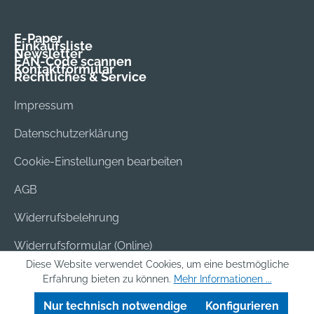
E-Paper
Einkaufsliste
Newsletter
EAN-Code scannen
Kontaktformular
Rechtliches & Service
Impressum
Datenschutzerklärung
Cookie-Einstellungen bearbeiten
AGB
Widerrufsbelehrung
Widerrufsformular (Online)
Diese Website verwendet Cookies, um eine bestmögliche
Versand & Bezahlung
Erfahrung bieten zu können.
Mehr Informationen ...
Batterieentsorgung
Nur technisch notwendige
Konfigurieren