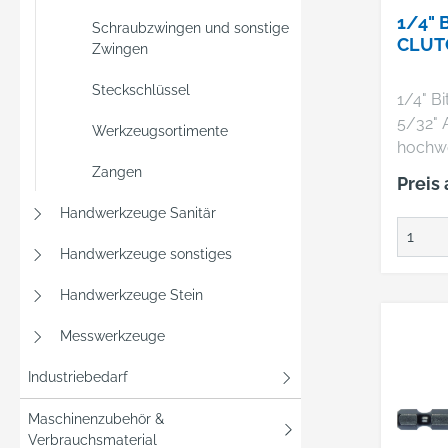
Anwen
1/4" 
Schraubzwingen und sonstige
geeign
CLUT
Zwingen
Passge
spezie
Steckschlüssel
1/4" B
Lange
5/32" 
Werkzeugsortimente
und ho
hochwe
Versch
Spezial
Zangen
Preis
Color-
ideal f
Schrau
Handwerkzeuge Sanitär
profes
Einsätz
Anwen
Handwerkzeuge sonstiges
Schlit
geeign
[1/4"] 
Passsi
Handwerkzeuge Stein
Schrau
sorgfäl
Einsätz
Messwerkzeuge
Verarb
Kreuzs
moder
Industriebedarf
Schrau
Produk
PH 1 - 
vorrag
Maschinenzubehör &
Ring S
für er
Verbrauchsmaterial