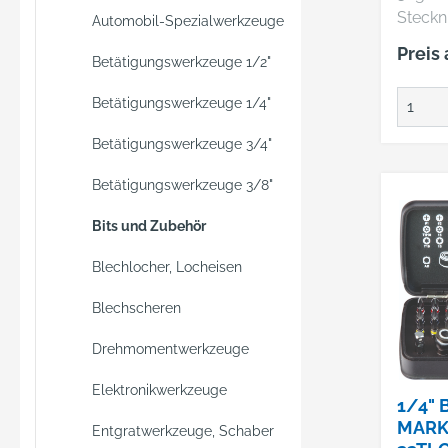
Steckn
Automobil-Spezialwerkzeuge
1/2" A
Preis
Betätigungswerkzeuge 1/2"
Verwe
Stecks
Betätigungswerkzeuge 1/4"
Einsätz
Kombin
Betätigungswerkzeuge 3/4"
Werkz
Elektr
Betätigungswerkzeuge 3/8"
hochw
Bits und Zubehör
Vanadi
lange 
Blechlocher, Locheisen
Lebens
Stecks
Blechscheren
Adapte
Drehmomentwerkzeuge
Stecks
Einsätz
Elektronikwerkzeuge
[1/4"]
1/4" 
Stecks
MARK
Entgratwerkzeuge, Schaber