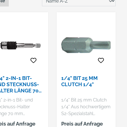
ste
4" 2-IN-1 BIT-
1/4" BIT 25 MM
ND STECKNUSS-
CLUTCH 1/4"
LTER LÄNGE 70
M
" 2-in-1 Bit- und
1/4" Bit 25 mm Clutch
ecknuss-Halter
1/4" Aus hochwertigem
nge 70 mm
S2-Spezialstahl
ktischer Halter
gefertigt, ideal für den
eis auf Anfrage
Preis auf Anfrage