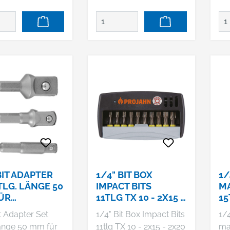
ers
ei
Ve
als
St
ve
für
St
Ei
BIT ADAPTER
1/4" BIT BOX
1/
TLG. LÄNGE 50
IMPACT BITS
MA
ÜR
11TLG TX 10 - 2X15 -
15
NUESSE 1/4",
2X20 - 2X25 - 27 - 30
t Adapter Set
1/4" Bit Box Impact Bits
1/4
 1/2"
- 40
Länge 50 mm für
11tlg TX 10 - 2x15 - 2x20
mar