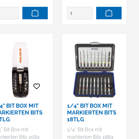
etzt zwei Adapter in
professionellen
nem WerkzeugDurch
Anwender
rschieben der Hülse
geeignetErstklassiger
 Bithalter oder
Passsitz auf Grund
eckschlüsseladapter
sorgfältiger
rwendbarGeeignet
Verarbeitung auf
 1/4" Bits und 1/4"
modernen
eckschlüssel-
ProduktionsanlagenHer
nsätze
vorragender Rundlauf
für ermüdungsfreies
und schnelles Arbeiten
4" BIT BOX MIT
1/4" BIT BOX MIT
RKIERTEN BITS
MARKIERTEN BITS
TLG
18TLG
" Bit Box mit
1/4" Bit Box mit
kierten Bits 15tlg
markierten Bits 18tlg