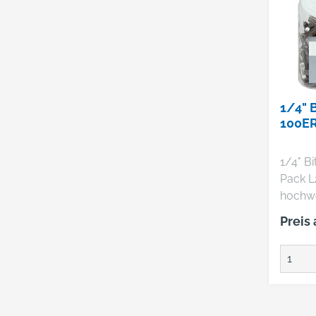
Stecks
Einsätz
Magneth
60 mm 
Umscha
[1/4"] 
1/4" 
100E
1/4" B
Pack 
hochwe
Spezial
Preis
ideal f
profes
Anwen
geeign
Passsi
sorgfäl