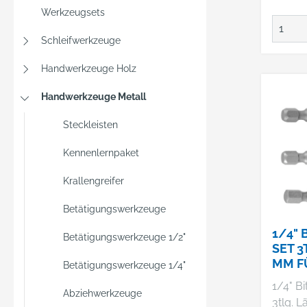
Werkzeugsets
Schleifwerkzeuge
Handwerkzeuge Holz
Handwerkzeuge Metall
Steckleisten
Kennenlernpaket
Krallengreifer
Betätigungswerkzeuge
1/4" 
Betätigungswerkzeuge 1/2"
SET 3
MM F
Betätigungswerkzeuge 1/4"
STECK
1/4" Bi
3/8",
Abziehwerkzeuge
3tlg. 