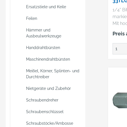
33TL
Adapte
Ersatzstiele und Keile
Stecks
1/4" Bi
Einsätz
markier
Feilen
x 10 [
Mit ho
Stecks
Mini-B
Hämmer und
Preis
Adapte
Ausbeulwerkzeuge
belast
Stecks
Drehm
Handdrahtbürsten
Einsätz
und at
x 12,5
Desig
Maschinendrahtbürsten
Clickv
leicht
Meißel, Körner, Splinten- und
Durchtreiber
Schlie
markier
Nietgeräte und Zubehör
erleic
des ric
Schraubendreher
aus ho
Spezial
Schraubenschlüssel
ideal f
Schraubstöcke/Ambosse
profes