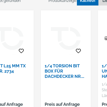
kel gefunden
Produktanzeige:
Kacheln
Li
IT L25 MM TX
1/4 TORSION BIT
1/
R. 2734
BOX FÜR
U
DACHDECKER NR.
HA
394084 25-TEILIG
M
1/4
St
Lä
Pra
 auf Anfrage
Preis auf Anfrage
Pr