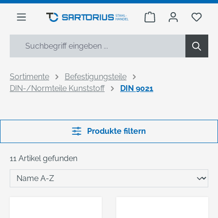
alt springen
Warenkorb enthäl
Du h
Sortimente
Befestigungsteile
DIN-/Normteile Kunststoff
DIN 9021
Produkte filtern
11 Artikel gefunden