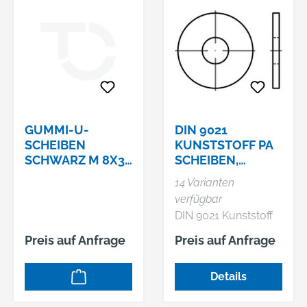
GUMMI-U-
DIN 9021
SCHEIBEN
KUNSTSTOFF PA
SCHWARZ M 8X3
SCHEIBEN,
MM :NR. 104/L S
AUSSEN Ø 3 X S
14 Varianten
CHRAUBEN Ø,
verfügbar
DIN 9021 Kunststoff
PA Scheiben, Außen
Preis auf Anfrage
Preis auf Anfrage
Ø ~3 x Schrauben Ø,
Details