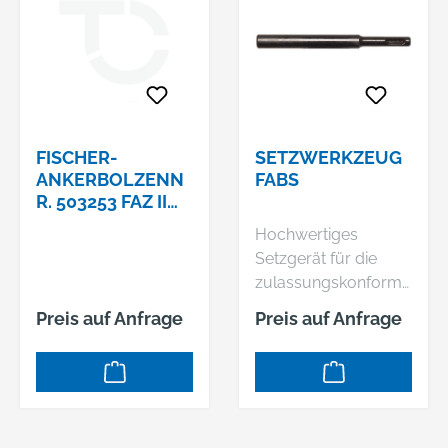
FISCHER-
SETZWERKZEUG
ANKERBOLZENN
FABS
R. 503253 FAZ II
12/160/260
Hochwertiges
Setzgerät für die
zulassungskonforme
Montage von fischer
Preis auf Anfrage
Preis auf Anfrage
Bolzenanker FAZ II,
FBN II, EXA. Die SDS-
Aufnahme
ermöglicht die
industrielle Montage