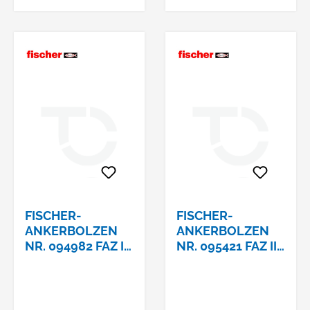
wie FAZ II, FBN II,
FBZ und EXA lassen
sich durch den
Einsatz des FA-ST II
schneller, leichter
und sicherer
montieren. Das
Setzgerät ermöglicht
eine optimale
Handhabung Dank
des geringen
Eigengewichts.
FISCHER-
FISCHER-
ANKERBOLZEN
ANKERBOLZEN
NR. 094982 FAZ II
NR. 095421 FAZ II
10/20/105
12/30/130