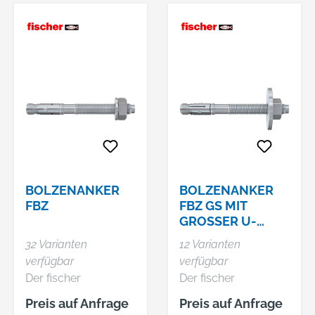
BOLZENANKER
BOLZENANKER
FBZ
FBZ GS MIT
GROSSER U-S
CHEIBE
32 Varianten
12 Varianten
verfügbar
verfügbar
Der fischer
Der fischer
Bolzenanker FBZ ist
Bolzenanker FBZ GS
Preis auf Anfrage
Preis auf Anfrage
der wirtschaftliche
mit großer Scheibe