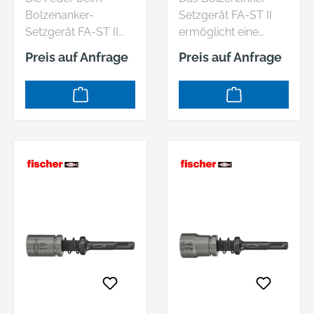
Bolzenanker-
Setzgerät FA-ST II
Setzgerät FA-ST II
ermöglicht eine
hält die Stecknuss
einfache und
Preis auf Anfrage
Preis auf Anfrage
während des
schnelle Montage
Setzvorgang in
von Bolzenankern
Position um den
und spart
Anker setzen zu
insbesondere bei der
können.
Serienmontage
erhebliche
Montagezeit ein. Das
überstehende
Gewinde des Ankers
wird beim
Einschlagen nicht
beschädigt. Das
Bolzenanker-
Setzgerät FA-ST II ist
für handelsübliche