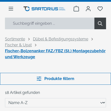
alt springen
Warenkorb enthäl
Du h
Sortimente
Dübel & Befestigungssysteme
Fischer & Upat
Fischer-Bolzenanker FAZ/FBZ (St.) Montagezubehör
und Werkzeuge
Produkte filtern
18 Artikel gefunden