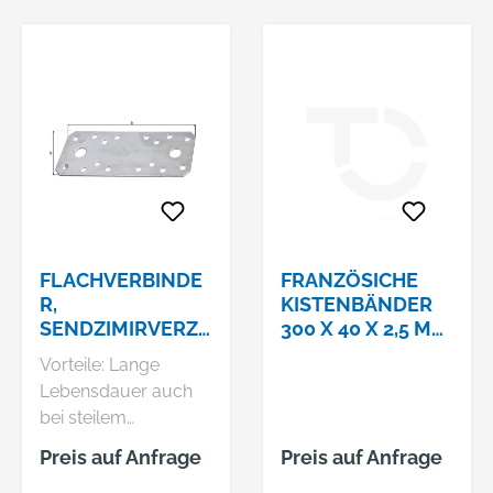
FLACHVERBINDE
FRANZÖSICHE
R,
KISTENBÄNDER
SENDZIMIRVERZI
300 X 40 X 2,5 MM,
NKT, LXB 96X35
GELB VERZ.
Vorteile: Lange
MM
Lebensdauer auch
bei steilem
Kanteneinsatz in
Preis auf Anfrage
Preis auf Anfrage
Ecken oder Winkeln -