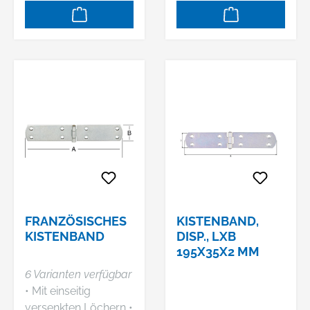
Gleichbleibend hohe
Abtragsleistung
auch beim Einsatz in
der
Flächenbearbeitung
- Kein Zusetzen oder
Verglasen auch bei
geringem
Anpressdruck oder
geringer
Maschinenleistung
(<1000W)
FRANZÖSISCHES
KISTENBAND,
KISTENBAND
DISP., LXB
195X35X2 MM
6 Varianten verfügbar
• Mit einseitig
versenkten Löchern •