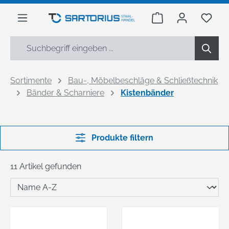
alt springen
Warenkorb enthäl
Du h
Sortimente
Bau-, Möbelbeschläge & Schließtechnik
Bänder & Scharniere
Kistenbänder
Produkte filtern
11 Artikel gefunden