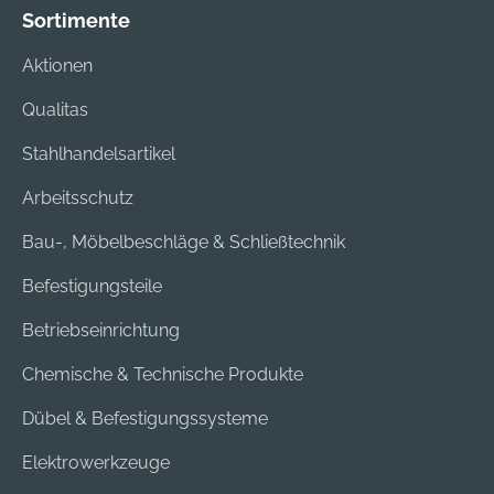
bietet hohe
IPE, Itauba, Kapur,
Sortimente
Witterungs- und
Lärche,
Aktionen
Gerbsäurebeständig
Massaranduba und
keit. Die flache
Robinie. Um ein
Qualitas
Kopfgeometrie
optimales Ergebnis
ermöglicht auch bei
zu erhalten, wird
Stahlhandelsartikel
randnahen
grundsätzlich das
Arbeitsschutz
Befestigungen einen
Vorbohren und
exakten und
Vorsenken
Bau-, Möbelbeschläge & Schließtechnik
splitterfreien
empfohlen.
Oberflächenabschlu
Befestigungsteile
ss.
Betriebseinrichtung
Chemische & Technische Produkte
Dübel & Befestigungssysteme
Elektrowerkzeuge