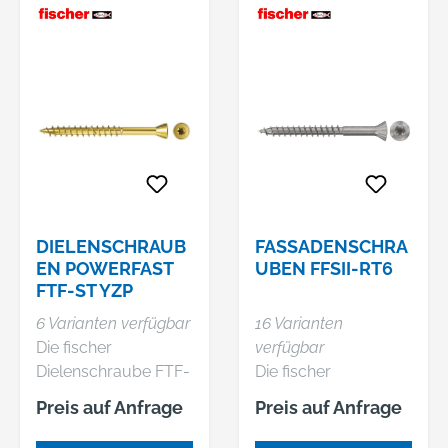
DIELENSCHRAUB
FASSADENSCHRA
EN POWERFAST
UBEN FFSII-RT6
FTF-ST YZP
6 Varianten verfügbar
16 Varianten
Die fischer
verfügbar
Dielenschraube FTF-
Die fischer
ST YZP ist eine
Fassadenschraube
Preis auf Anfrage
Preis auf Anfrage
Spezialschraube
FFSII-RT6 mit 60°-
zum Verlegen von
Senkkopf, Antrieb