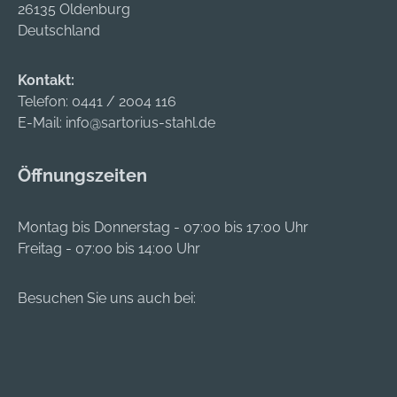
Antrieb ermöglicht
senken den
26135 Oldenburg
höchste
Eindrehwiederstand,
Deutschland
Kraftübertragung bei
wodurch kraft- und
maximaler
akkuschonend
Kontakt:
Bitstabilität. Die
gearbeitet werden
Telefon:
0441 / 2004 116
innovative
kann. Die PowerFast
E-Mail:
info@sartorius-stahl.de
Spezialgewindeform
Schraube aus
erleichtert das
Edelstahl A2 mit
Öffnungszeiten
Einschrauben auch
Teilgewinde, kleinem
in Harthölzern. Das
Senkkopf und
Teilgewinde
Innenstern-
Montag bis Donnerstag - 07:00 bis 17:00 Uhr
ermöglicht zudem
Aufnahme kann bei
Freitag - 07:00 bis 14:00 Uhr
das feste
einer großen Zahl
Aneinanderziehen
von
Besuchen Sie uns auch bei:
der Dielen an die
Terrassenhölzern
Unterkonstruktion.
verwendet werden.
Die
Beispielsweise
Terrassenschraube
Accoya, Bangkirai,
aus Edelstahl A 2
Douglasie, Eiche,