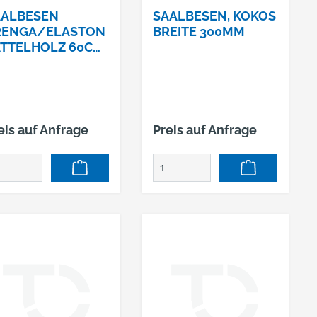
AALBESEN
SAALBESEN, KOKOS
RENGA/ELASTON
BREITE 300MM
TTELHOLZ 60CM,
T STIELLOCH
T.-NR. 00235400
eis auf Anfrage
Preis auf Anfrage