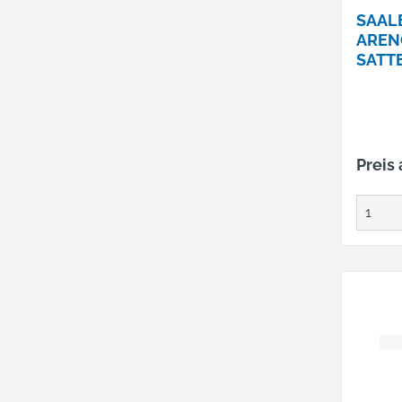
SAAL
AREN
SATT
MIT 
ART.-
Preis