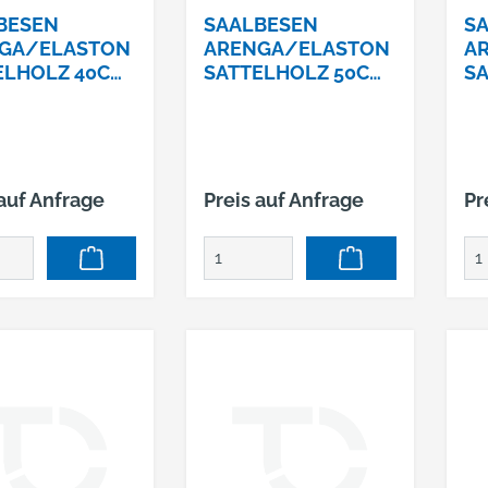
BESEN
SAALBESEN
S
GA/ELASTON
ARENGA/ELASTON
A
ELHOLZ 40CM
SATTELHOLZ 50CM,
SA
STIELLOCH
MIT STIELLOCH
MI
NR. 00235200
ART.-NR. 00235300
AR
 auf Anfrage
Preis auf Anfrage
Pr