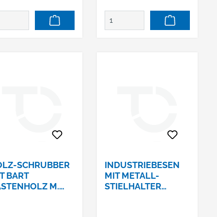
strapazierfähiges
Material • Mit
Brennstempel • Mit
Konus • Inklusive
Gerätestiel 1400 x 28
mm für kräftigere
Beanspruchung
Hersteller: A. & S. Brück
GmbH, In den
Niederwiesen, 76857
Ramberg/Pfalz, DE,
+496345919268,
info@brueck-
buersten.de
OLZ-SCHRUBBER
INDUSTRIEBESEN
T BART
MIT METALL-
STENHOLZ M.
STIELHALTER
LU-GEWINDE
BREITE 800 MM,
ROSSHAAR