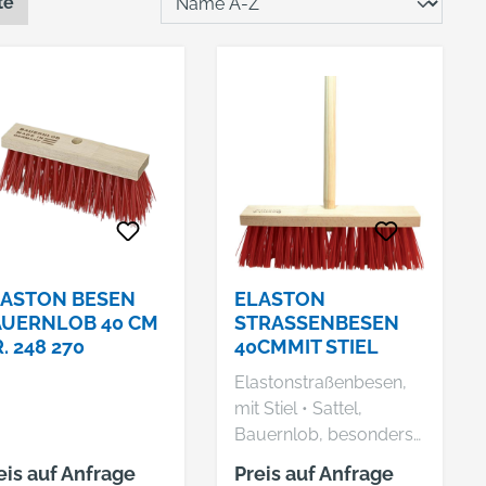
te
LASTON BESEN
ELASTON
UERNLOB 40 CM
STRASSENBESEN 4
. 248 270
0CMMIT STIEL
Elastonstraßenbesen,
mit Stiel • Sattel,
Bauernlob, besonders
kräftiges und
eis auf Anfrage
Preis auf Anfrage