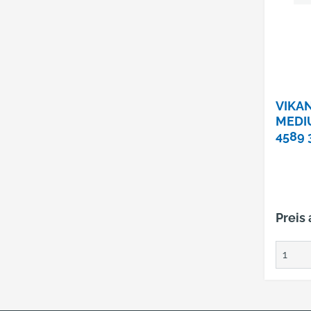
VIKA
MEDI
4589 
STK.
Preis