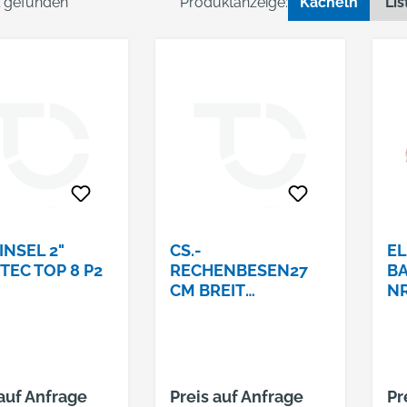
el gefunden
Produktanzeige:
Kacheln
Lis
INSEL 2"
CS.-
E
TEC TOP 8 P2
RECHENBESEN27
BA
CM BREIT
NR
KUNSTSTOFF
 auf Anfrage
Preis auf Anfrage
Pr