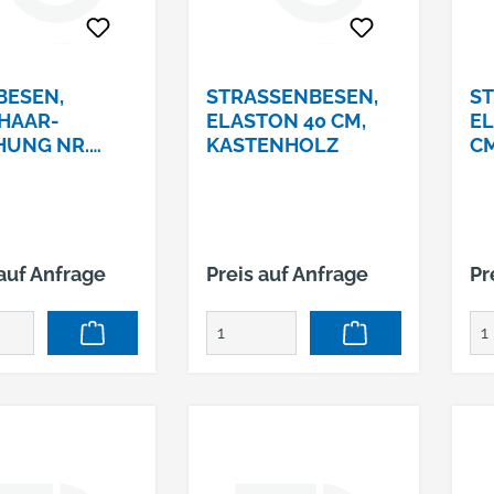
BESEN,
STRASSENBESEN,
ST
HAAR-M
ELASTON 40 CM,
LA
NG NR. 2
KASTENHOLZ
03 100 CM
 auf Anfrage
Preis auf Anfrage
Pr