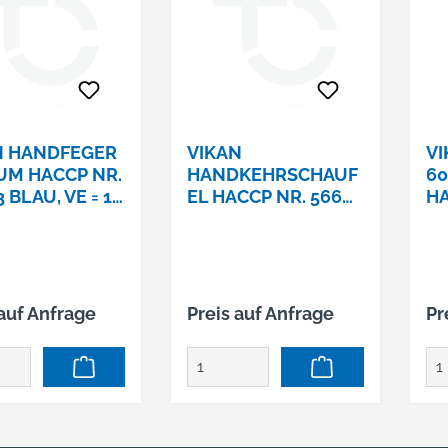
N HANDFEGER
VIKAN
VI
UM HACCP NR.
HANDKEHRSCHAUF
60
3 BLAU, VE = 15
EL HACCP NR. 5660
HA
3 BLAU, VE = 10 STK.
BL
 auf Anfrage
Preis auf Anfrage
Pr