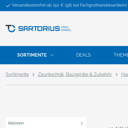
Versandkostenfrei ab 150 € (gilt bei Fachgroßhandelsartikeln)
springen
Zur Hauptnavigation springen
SORTIMENTE
DEALS
THEM
Sortimente
Zauntechnik, Baugeräte & Zubehör
Ha
Aktionen