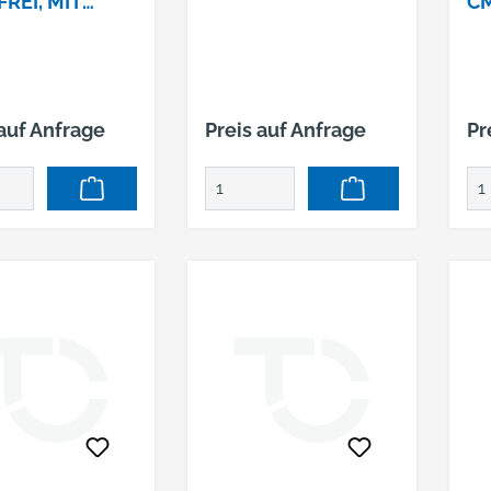
REI, MIT
CM
ILIPPE
ST
 auf Anfrage
Preis auf Anfrage
Pr