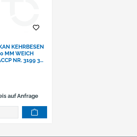
KAN KEHRBESEN
0 MM WEICH
CCP NR. 3199 3
AU, VE = 10 STK.
eis auf Anfrage