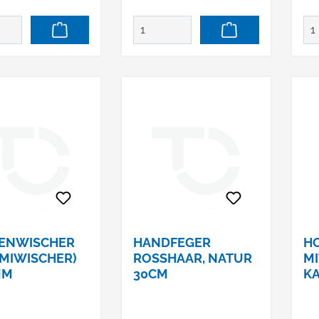
SENWISCHER
HANDFEGER
H
MIWISCHER)
ROSSHAAR, NATUR
MI
MM
30CM
KA
A