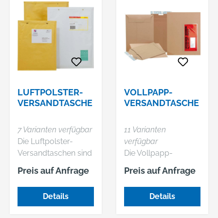
LUFTPOLSTER-
VOLLPAPP-
VERSANDTASCHE
VERSANDTASCHE
7 Varianten verfügbar
11 Varianten
Die Luftpolster-
verfügbar
Versandtaschen sind
Die Vollpapp-
sehr reißfest und für
Versandtaschen sind
Preis auf Anfrage
Preis auf Anfrage
hohe Belastungen
ideal für Porto
ausgelegt. Sie eignen
optimierten Versand
Details
Details
sich für alle
von Katalogen,
Produkte, die einen
Büchern,