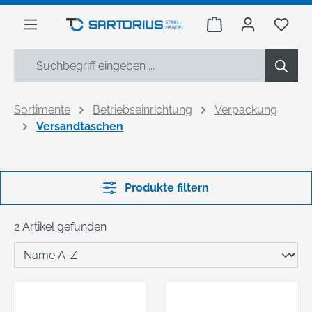
alt springen
Warenkorb enthäl
Du h
Sortimente
Betriebseinrichtung
Verpackung
Versandtaschen
Produkte filtern
2 Artikel gefunden