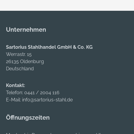
besonderen
Geschäftsunterlagen,
Polsterschutz
Fotos etc. Das
benötigen. •
geringe
Verschluss:
Eigengewicht mit der
Unternehmen
selbstklebend, auch
hochwertigen
mit Klammern
Vollpappe mit Knick
verschließbar •
und umlaufendem
Sartorius Stahlhandel GmbH & Co. KG
Umweltgerechte
Kantenschutz sorgt
Werrastr. 15
Entsorgung: da
für einen sicheren
26135 Oldenburg
Papier und Folie
Versand. •
Deutschland
leicht voneinander zu
Aufreißperforation:
trennen sind • Farbe:
mit
Kontakt:
wahlweise in braun
Selbstklebeverschlu
Telefon:
0441 / 2004 116
oder weiß
ss und
E-Mail:
info@sartorius-stahl.de
Verschlussclip •
Farbe: wahlweise in
Öffnungszeiten
braun oder weiß •
Variable Füllhöhe: bis
ca. 20 mm