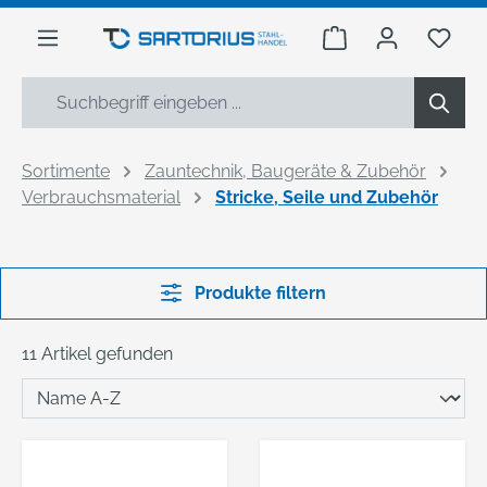
alt springen
Warenkorb enthäl
Du h
Sortimente
Zauntechnik, Baugeräte & Zubehör
Verbrauchsmaterial
Stricke, Seile und Zubehör
Produkte filtern
11 Artikel gefunden