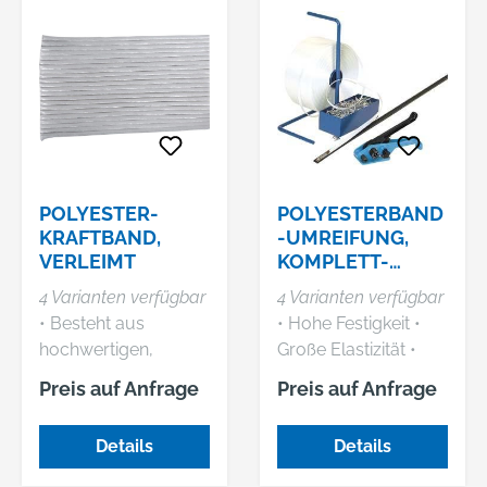
Festigkeit erreicht •
Das Ausfransen der
Bandenden wird
vermieden •
Hervorragend
geeignet, um
schwere Lasten mit
der nötigen
Sicherheit zu
POLYESTER-
POLYESTERBAND
befördern
KRAFTBAND,
-UMREIFUNG,
VERLEIMT
KOMPLETT-
SYSTEM
4 Varianten verfügbar
4 Varianten verfügbar
• Besteht aus
• Hohe Festigkeit •
hochwertigen,
Große Elastizität •
verleimten
Keine
Preis auf Anfrage
Preis auf Anfrage
Polyesterfäden •
Verletzungsgefahr •
Durch hohe Zugkraft
Jederzeit
Details
Details
sowie sichere und
nachspannbar •
einfache Anwendung
Hohe