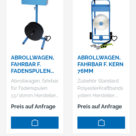
ABROLLWAGEN,
ABROLLWAGEN,
FAHRBAR F.
FAHRBAR F. KERN
FADENSPULEN
76MM
13/16MM
Abrollwagen, fahrbar
Zubehör Standard
für Fadenspulen
PolyesterKraftbands
13/16mm Hersteller:
ystem Hersteller:
Banholzer u. Wenz
Banholzer u. Wenz
Preis auf Anfrage
Preis auf Anfrage
GmbH, Felix-Wankel-
GmbH, Felix-Wankel-
Str. 8+13, 73760
Str. 8+13, 73760
Ostfildern, DE,
Ostfildern, DE,
+497113429340,
+497113429340,