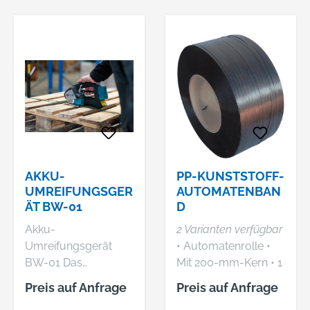
info@banholzerundw
info@banholzerundw
enz.de
enz.de Fahrbarer
Abroller für 76 mm
Kern.
AKKU-
PP-KUNSTSTOFF-
UMREIFUNGSGER
AUTOMATENBAN
ÄT BW-01
D
Akku-
2 Varianten verfügbar
Umreifungsgerät
• Automatenrolle •
BW-01 Das
Mit 200-mm-Kern • 1
vollelektrische Akku-
VE = 2 Rollen (1 Rolle
Preis auf Anfrage
Preis auf Anfrage
Umreifungsgerät ist
= 3000 m)