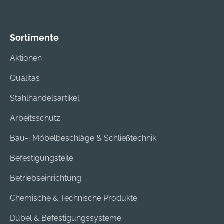
u. Wenz GmbH, Felix-
Wankel-Str. 8+13,
73760 Ostfildern, DE,
Sortimente
+497113429340,
info@banholzerundw
Aktionen
enz.de
Qualitas
Stahlhandelsartikel
Arbeitsschutz
Bau-, Möbelbeschläge & Schließtechnik
Befestigungsteile
Betriebseinrichtung
Chemische & Technische Produkte
Dübel & Befestigungssysteme