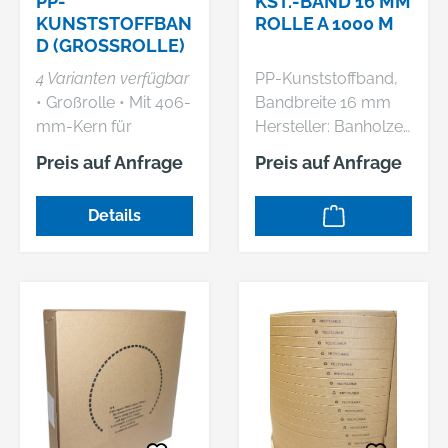
PP-
KST.-BAND 16 MM
(Bosch 12 V, 4,0 Ah)
KUNSTSTOFFBAN
ROLLE A 1000 M
D (GROSSROLLE)
4 Varianten verfügbar
PP-Kunststoffband,
• Großrolle • Mit 406-
Bandbreite 16 mm
mm-Kern für
Hersteller: Banholzer
Abrollwagen
u. Wenz GmbH, Felix-
Preis auf Anfrage
Preis auf Anfrage
Wankel-Str. 8+13,
73760 Ostfildern, DE,
Details
+497113429340,
info@banholzerundw
enz.de