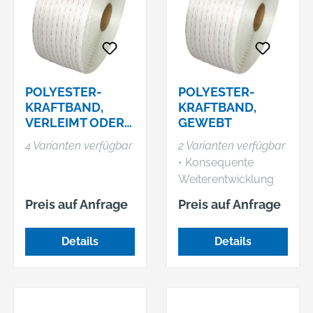
POLYESTER-
POLYESTER-
KRAFTBAND,
KRAFTBAND,
VERLEIMT ODER
GEWEBT
GEWEBT
4 Varianten verfügbar
2 Varianten verfügbar
• Konsequente
Weiterentwicklung
des verleimten
Preis auf Anfrage
Preis auf Anfrage
Polyester-
Kraftbandes • Durch
Details
Details
die Längs- und
Queranordnung der
Polyesterfäden wird
eine extrem hohe