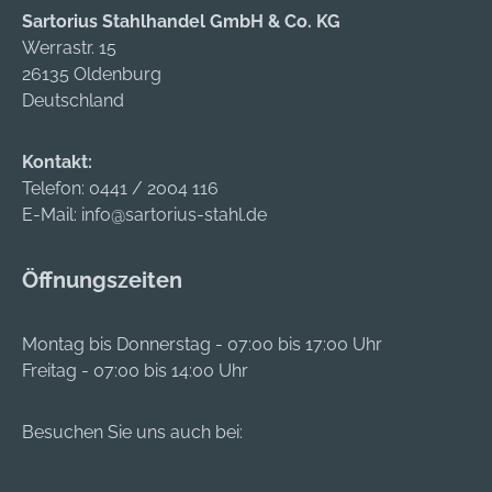
Sartorius Stahlhandel GmbH & Co. KG
Stück) • PP-
Lieferung: Einteiliges
Werrastr. 15
Kunststoffband
Spann- und
26135 Oldenburg
(Fadenspule) 16x0,68
Verschlussgerät
Deutschland
mm (Rolle à 500 m) •
Verschlusshülsen: 13
Fahrbarer
x 28 oder 16 x 28
Abrollwagen für
mm, 2000 Stück. PP-
Kontakt:
Fadenspule
Kunststoffband: 13 x
Telefon:
0441 / 2004 116
Hersteller: Banholzer
0,5 oder 16 x 0,5 mm
E-Mail:
info@sartorius-stahl.de
u. Wenz GmbH, Felix-
im
Wankel-Str. 8+13,
Bandspendekarton, 1
Öffnungszeiten
73760 Ostfildern, DE,
Rolle. Hinweis: Für
+497113429340,
gelegentliche bis
info@banholzerundw
häufigere
Montag bis Donnerstag - 07:00 bis 17:00 Uhr
enz.de
Umreifungen und
Freitag - 07:00 bis 14:00 Uhr
leichte bis
mittelschwere
Besuchen Sie uns auch bei:
Packstücke.
Hersteller: Banholzer