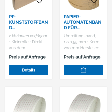
PP-
PAPIER-
KUNSTSTOFFBAN
AUTOMATENBAN
D
D FÜR
(SPENDERKARTO
UMREIFUNGSAUT
2 Varianten verfügbar
Umreifungsband,
N)
OMAT BREITE 12
• Kleinrolle • Direkt
12x0,55 mm • Kern:
MM LÄNGE
aus dem
200 mm Hersteller:
2000M KERN 200
Spenderkarton •
Banholzer u. Wenz
MM DURCHM.
Preis auf Anfrage
Preis auf Anfrage
Verwendung ohne
GmbH, Felix-Wankel-
Abrollwagen
Str. 8+13, 73760
Details
Ostfildern, DE,
+497113429340,
info@banholzerundw
enz.de