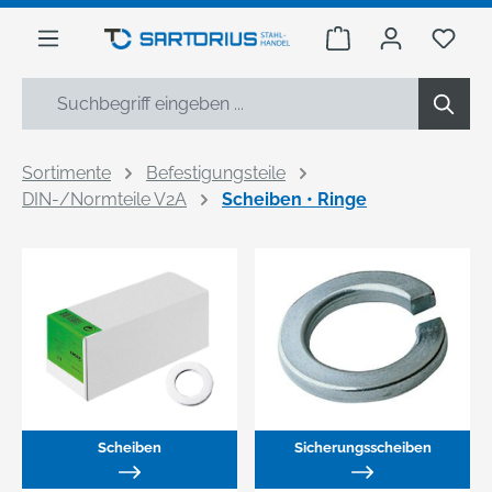
alt springen
Warenkorb enthäl
Du h
Sortimente
Befestigungsteile
DIN-/Normteile V2A
Scheiben • Ringe
Scheiben
Sicherungsscheiben