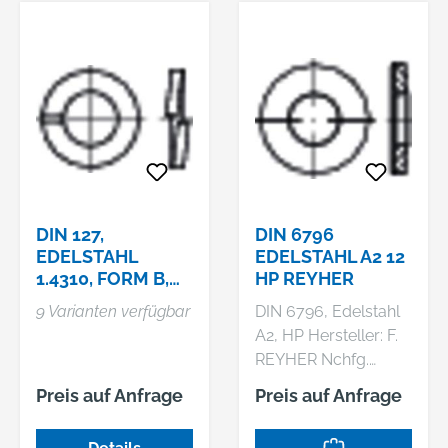
DIN 127,
DIN 6796
EDELSTAHL
EDELSTAHL A2 12
1.4310, FORM B,
HP REYHER
KP
9 Varianten verfügbar
DIN 6796, Edelstahl
A2, HP Hersteller: F.
REYHER Nchfg.
GmbH & Co. KG,
Preis auf Anfrage
Preis auf Anfrage
Haferweg 1, 22769
Hamburg, DE,