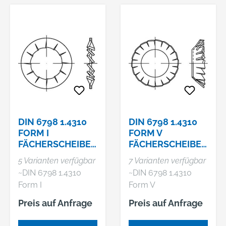
DIN 6798 1.4310
DIN 6798 1.4310
FORM I
FORM V
FÄCHERSCHEIBE
FÄCHERSCHEIBE
N,
N, VERSENKT
5 Varianten verfügbar
7 Varianten verfügbar
INNENGEZAHNT
~DIN 6798 1.4310
~DIN 6798 1.4310
Form I
Form V
Fächerscheiben,
Fächerscheiben,
Preis auf Anfrage
Preis auf Anfrage
innengezahnt
versenkt