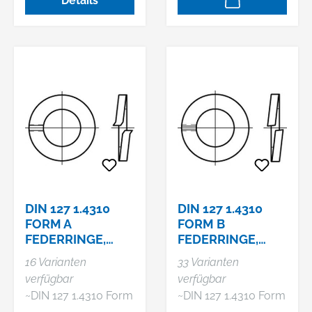
Details
+4940853630,
mail@reyher.de DIN
6796 A 2
Spannscheiben für
Schraubenverbindun
gen Abmessung: 12 x
29 x 3 VE=S (250
Stück)
DIN 127 1.4310
DIN 127 1.4310
FORM A
FORM B
FEDERRINGE,
FEDERRINGE,
AUFGEBOGEN
GLATT
16 Varianten
33 Varianten
verfügbar
verfügbar
~DIN 127 1.4310 Form
~DIN 127 1.4310 Form