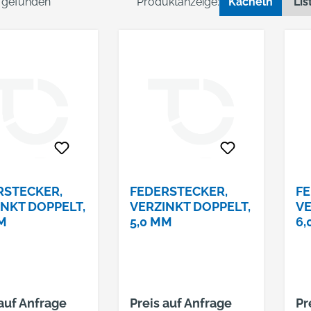
l gefunden
Produktanzeige:
Kacheln
Lis
RSTECKER,
FEDERSTECKER,
FE
INKT DOPPELT,
VERZINKT DOPPELT,
VE
M
5,0 MM
6,
 auf Anfrage
Preis auf Anfrage
Pr