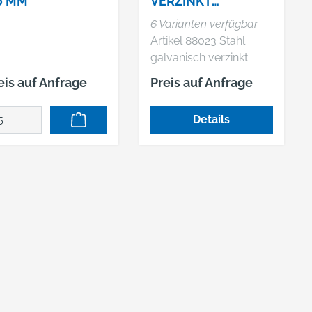
0 MM
VERZINKT
ROHRKLAPPSTECKE
6 Varianten verfügbar
R
Artikel 88023 Stahl
galvanisch verzinkt
Rohrklappstecker
eis auf Anfrage
Preis auf Anfrage
Details