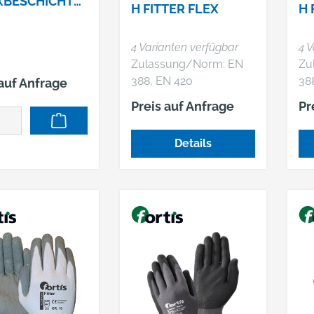
XBESCHICHTU
H FITTER FLEX
H 
. 9
4 Varianten verfügbar
4 V
Zulassung/Norm: EN
Zu
388, EN 420
38
 auf Anfrage
Eigenschaften: • Gegen
Eige
Preis auf Anfrage
Pr
mechanische Risiken •
Abri
Beschichtung
gu
Details
besonders
Gri
atmungsaktiv • Sehr
An
gutes Tastgefühl •
Tr
Hohe Abriebfestigkeit •
Ha
Sehr gute Passform
atmu
und Griffsicherheit
Ta
Anwendungsbereiche:
Mi
ideal für alle Arbeiten
An
mit hohen
ide
Anforderungen an das
mi