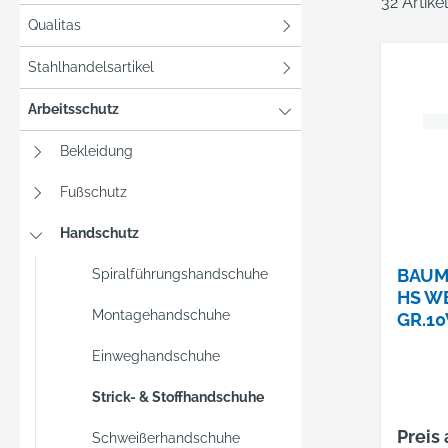
32 Artik
Qualitas
Stahlhandelsartikel
Arbeitsschutz
Bekleidung
Fußschutz
Handschutz
BAUM
Spiralführungshandschuhe
HS WE
Montagehandschuhe
R.10V
Einweghandschuhe
Strick- & Stoffhandschuhe
Preis
Schweißerhandschuhe