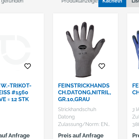
el gefunden
Produktanzeige:
Kacheln
Lis
W.-TRIKOT-
FEINSTRICKHANDS
FE
ISS #1560 G
CH.DATONG,NITRIL,
CH
E = 12 STK
GR.10,GRAU
Strickhandschuh
3 V
Datong
Zu
Zulassung/Norm: EN
38
388 Eigenschaften: •
Eig
 auf Anfrage
Preis auf Anfrage
Pr