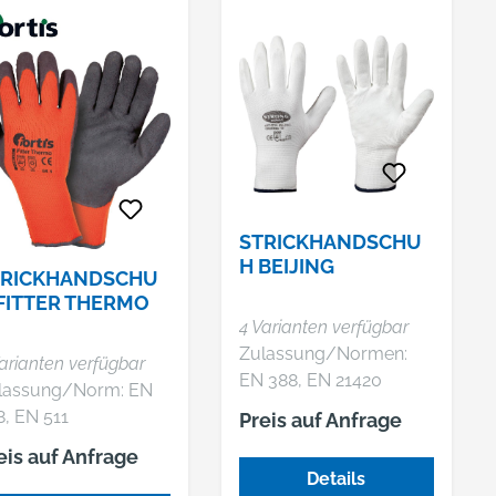
lgemein,
agekomfort, perfekte
Tragekomfort, perfekte
andwerk Material:
gerfertigkeit, sehr
Fingerfertigkeit, sehr
htloser Handschuh,
tschfest, Innenhand
rutschfest, Innenhand
lon/Spandex-Träger
sserabweisend,
wasserabweisend,
Gauge) Farbe:
emium-Qualität,
Premium-Qualität,
hwarz-grau
ANDARD 100 by
STANDARD 100 by
KO-TEX®
OEKO-TEX®
STRICKHANDSCHU
H BEIJING
TRICKHANDSCHU
FITTER THERMO
4 Varianten verfügbar
Zulassung/Normen:
arianten verfügbar
EN 388, EN 21420
lassung/Norm: EN
Eigenschaften: •
8, EN 511
Preis auf Anfrage
Premium-Qualität •
enschaften: •
eis auf Anfrage
Gute Passform • Hoher
uschiges Futter •
Details
Tragekomfort •