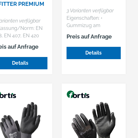
FITTER PREMIUM
3 Varianten verfügbar
Eigenschaften: •
arianten verfügbar
Gummizug am
lassung/Norm: EN
Handgelenk • Bequem
8, EN 407, EN 420
Preis auf Anfrage
geschnittener
nschaften: • Hohe
eis auf Anfrage
Fingerhandschuh
ebfestigkeit • Sehr
Details
Material: Obermaterial:
te Passform und
100 % Polyester, Fleece,
Details
ffsicherheit •
mit 3MTM ThinsulateTM
genehmer
Insulation-Fütterung
agekomfort •
Futter: 100 % Polyester
ndrücken
Wattierung: 65 %
ngsaktiv • Gutes
Polypropylen, 35 %
stgefühl durch
Polyester Farbe: grau
kroschaum
wendungsbereiche:
al für alle Arbeiten
t hohen