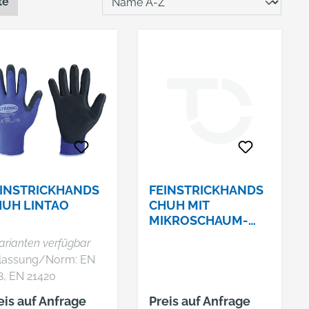
te
INSTRICKHANDS
FEINSTRICKHANDS
UH LINTAO
CHUH MIT
MIKROSCHAUM-
BESCHICHTUNG -
arianten verfügbar
FARBE: BLAU/GRAU
lassung/Norm: EN
8, EN 21420
enschaften: •
eis auf Anfrage
Preis auf Anfrage