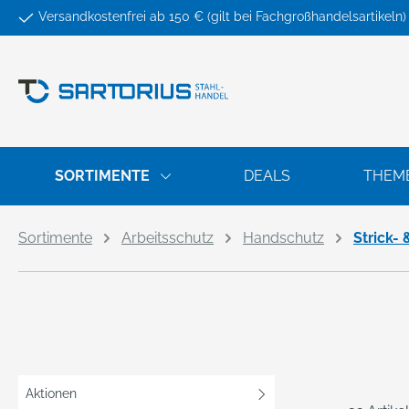
Versandkostenfrei ab 150 € (gilt bei Fachgroßhandelsartikeln)
springen
Zur Hauptnavigation springen
SORTIMENTE
DEALS
THEM
Sortimente
Arbeitsschutz
Handschutz
Strick-
Aktionen