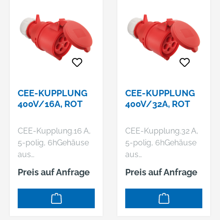
CEE-KUPPLUNG
CEE-KUPPLUNG
400V/16A, ROT
400V/32A, ROT
CEE-Kupplung.16 A,
CEE-Kupplung.32 A,
5-polig, 6hGehäuse
5-polig, 6hGehäuse
aus
aus
Polyamid.Schlagfest,
Polyamid.Schlagfest,
Preis auf Anfrage
Preis auf Anfrage
spritzwassergeschüt
spritzwassergeschüt
zt.Mit
zt.Mit
Schraubanschlüssen
Schraubanschlüssen
.Sicherheit: Geprüft
.Sicherheit: Geprüft