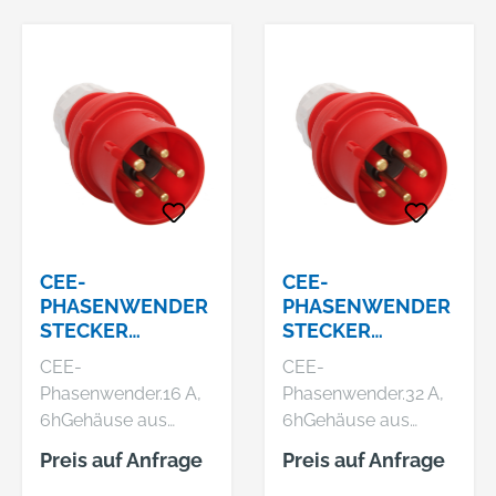
nach IEC
nach IEC
60309Verwendung:
60309Verwendung:
Schutzklasse IP 44 -
Schutzklasse IP 44 -
geeignet für
geeignet für
Gewerbe /
Gewerbe /
BaustelleTechnische
BaustelleTechnische
Daten: 400 V
Daten: 400 V
CEE-
CEE-
PHASENWENDER
PHASENWENDER
STECKER
STECKER
400V/16A, ROT
400V/32A, ROT
CEE-
CEE-
Phasenwender.16 A,
Phasenwender.32 A,
6hGehäuse aus
6hGehäuse aus
Polyamid.Schlagfest,
Polyamid.Schlagfest,
Preis auf Anfrage
Preis auf Anfrage
spritzwassergeschüt
spritzwassergeschüt