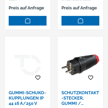
Polyamid.Schlagfest,
Polyamid.Schlagfest,
Preis auf Anfrage
Preis auf Anfrage
spritzwassergeschüt
spritzwassergeschüt
zt.Mit
zt.Mit
Schraubanschlüssen
Schraubanschlüssen
.Sicherheit: Geprüft
.Sicherheit: Geprüft
nach IEC
nach IEC
60309Verwendung:
60309Verwendung:
Schutzklasse IP 44 -
Schutzklasse IP 44 -
geeignet für
geeignet für
Gewerbe /
Gewerbe /
BaustelleTechnische
BaustelleTechnische
Daten: 400 V
Daten: 400 V
GUMMI-SCHUKO-
SCHUTZKONTAKT
KUPPLUNGEN IP
-STECKER,
44 16 A/250 V
GUMMI /