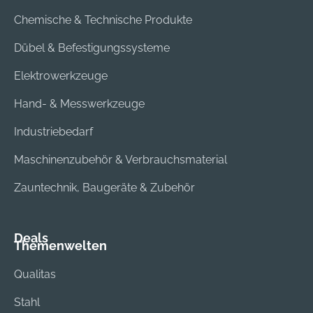
0,7 mm 20
Chemische & Technische Produkte
Schrumpfschläuche,
Ø 12 mm x Länge 170
Dübel & Befestigungssysteme
mm, Wanddicke 0,7
Elektrowerkzeuge
mm 10
Schrumpfschläuche,
Hand- & Messwerkzeuge
Ø 24 mm x Länge
200 mm, Wanddicke
Industriebedarf
1,0 mm Hersteller:
Maschinenzubehör & Verbrauchsmaterial
HellermannTyton
GmbH, Großer
Zauntechnik, Baugeräte & Zubehör
Moorweg 45, 25436
Tornesch, DE, +49
4122 701 0,
Deals
Themenwelten
info@HellermannTyto
n.de
Qualitas
Stahl