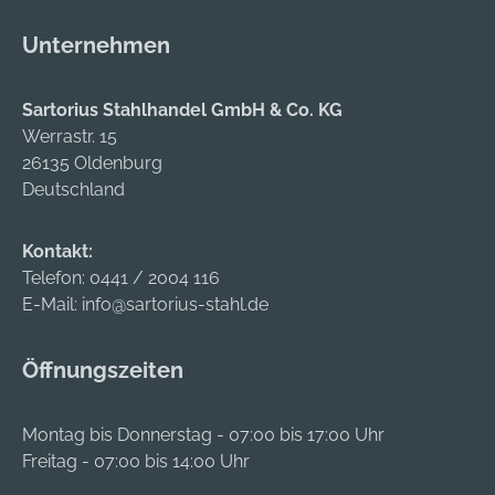
Isolierstoffklasse
mm, Wanddicke 0,55
nach VDE 0530 •
Unternehmen
mm 60
Durchschlagfestigkei
Schrumpfschläuche,
t nach ASTM D 2671 •
Ø 6 mm x Länge 35
Silikonfrei,
Sartorius Stahlhandel GmbH & Co. KG
mm, Wanddicke 0,7
kupferverträglich,
Werrastr. 15
mm 5
weitestgehend
26135 Oldenburg
Schrumpfschläuche,
beständig gegen UV-
Deutschland
Ø 12 mm x Länge 80
Licht, Lösungsmittel
mm, Wanddicke 0,7
sowie Säuren und
Kontakt:
mm 5
Basen • Ideal zum
Telefon:
0441 / 2004 116
Schrumpfschläuche,
Isolieren, farblichen
E-Mail:
info@sartorius-stahl.de
Ø 18 mm x Länge 80
Kennzeichnen und
mm, Wanddicke 0,8
als Knickschutz in
mm Hersteller:
Öffnungszeiten
der Elektronik und
HellermannTyton
Kabelkonfektion
GmbH, Großer
Lieferung: Im
Montag bis Donnerstag - 07:00 bis 17:00 Uhr
Moorweg 45, 25436
Kunststoffkoffer.
Freitag - 07:00 bis 14:00 Uhr
Tornesch, DE, +49
Inhalt: 150
4122 701 0,