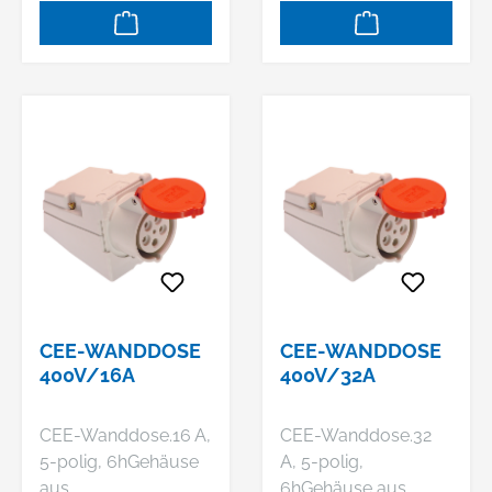
zt.Mit
zt.Mit
Schraubanschlüssen
Schraubanschlüssen
.Sicherheit: Geprüft
.Sicherheit: Geprüft
nach IEC
nach IEC
60309Verwendung:
60309Verwendung:
Schutzklasse IP 44 -
Schutzklasse IP 44 -
geeignet für
geeignet für
Gewerbe /
Gewerbe /
BaustelleTechnische
BaustelleTechnische
Daten: 400 V
Daten: 400 V
CEE-WANDDOSE
CEE-WANDDOSE
400V/16A
400V/32A
CEE-Wanddose.16 A,
CEE-Wanddose.32
5-polig, 6hGehäuse
A, 5-polig,
aus
6hGehäuse aus