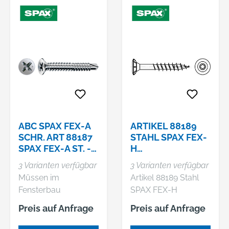
ABC SPAX FEX-A
ARTIKEL 88189
SCHR. ART 88187
STAHL SPAX FEX-
SPAX FEX-A ST. -H
H
SON
SONDEROBERFL.
3 Varianten verfügbar
3 Varianten verfügbar
SILBER SPAX
Müssen im
Artikel 88189 Stahl
HOLZFENSTERSC
Fensterbau
SPAX FEX-H
HRAUBEN FE
Beschläge an
Sonderoberfl. silber
Preis auf Anfrage
Preis auf Anfrage
einwandigen
SPAX
Kunststoffprofilen mit
Holzfensterschraube