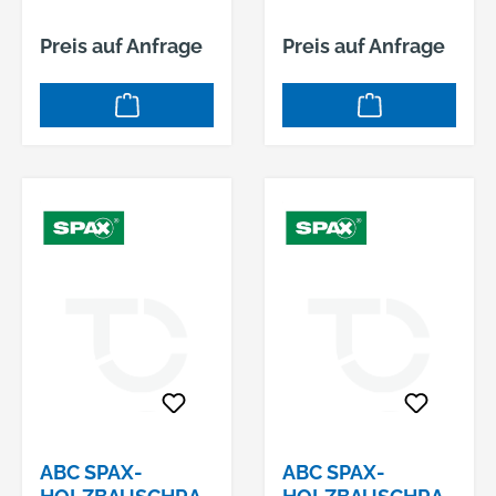
SPITZE,
SPITZE,
GEHÄRTET,
GEHÄRTET,
Preis auf Anfrage
Preis auf Anfrage
GLEITBESCHICHT
GLEITBESCHICHT
ET
ET
ABC SPAX-
ABC SPAX-