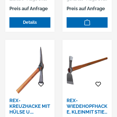
Mit Buchenstiel
• Kopf schwarz
Preis auf Anfrage
Preis auf Anfrage
lackiert Hersteller:
ADLER Werkzeug
Details
GmbH & Co. KG,
Weinbrennerstr. 4,
68753 Waghäusel,
DE, +4972549576180,
info@adler-
werkzeugfabrik.de
REX-
REX-
KREUZHACKE MIT
WIEDEHOPFHACK
HÜLSE U.
E, KLEINMIT STIEL