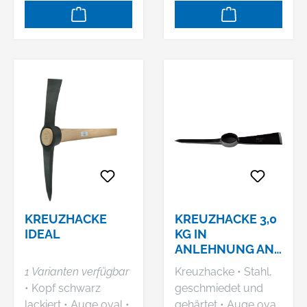
KREUZHACKE
KREUZHACKE 3,0
IDEAL
KG IN
ANLEHNUNG AN
DIN
1 Varianten verfügbar
Kreuzhacke • Stahl,
• Kopf schwarz
geschmiedet und
lackiert • Auge oval •
gehärtet • Auge oval