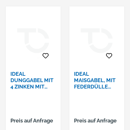
IDEAL
IDEAL
DUNGGABEL MIT
MAISGABEL, MIT
4 ZINKEN MIT
FEDERDÜLLE
ESCHENSTIEL
OHNE STIEL ART.-
135CM UND
NR. 67160000
SCHIENENZWING
E
Preis auf Anfrage
Preis auf Anfrage