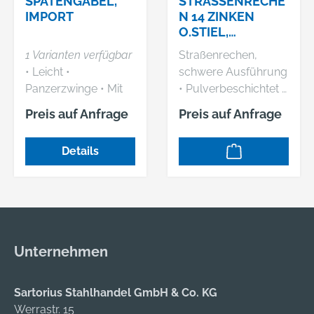
SPATENGABEL,
STRASSENRECHE
IMPORT
N 14 ZINKEN
O.STIEL,
SCHWERE AUSF.
1 Varianten verfügbar
Straßenrechen,
• Leicht •
schwere Ausführung
Panzerzwinge • Mit
• Pulverbeschichtet •
Eschen-T-Stiel
Konische Dülle Ø 32
Preis auf Anfrage
Preis auf Anfrage
mm Lieferung: Ohne
Stiel. Hersteller:
Details
profibau - Handel
Logistik Service
GmbH,
Schemelbergstraße
7, 73037 Göppingen,
DE, +49 7161 99930-
Unternehmen
0, info@profibau.de
Sartorius Stahlhandel GmbH & Co. KG
Werrastr. 15