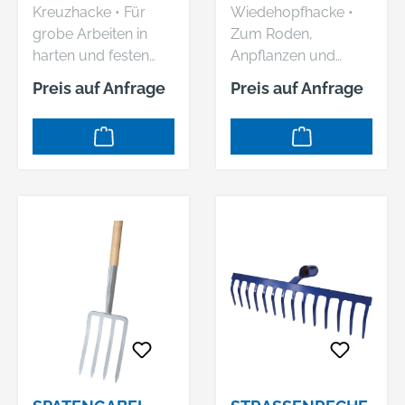
ESCHENSTIEL
135 CM
Kreuzhacke • Für
Wiedehopfhacke •
grobe Arbeiten in
Zum Roden,
harten und festen
Anpflanzen und
Böden • Lackierter
Umpflanzen •
Preis auf Anfrage
Preis auf Anfrage
Eschenholzstiel • Mit
Lackierter
Vierkantspitze und
Eschenholzstiel • Mit
Hacke Hersteller:
Breitblatt und
SHW
Wurzelbeil
Schmiedetechnik
Hersteller: SHW
GmbH & Co. KG,
Schmiedetechnik
Wilhelm-Heusel-Str.
GmbH & Co. KG,
18, 72270
Wilhelm-Heusel-Str.
Baiersbronn, DE,
18, 72270
+49744284180,
Baiersbronn, DE,
info@shw-fr.de
+49744284180,
info@shw-fr.de