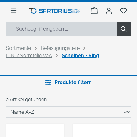
alt springen
Warenkorb enthäl
Du h
Sortimente
Befestigungsteile
DIN-/Normteile V2A
Scheiben • Ring
Produkte filtern
2 Artikel gefunden