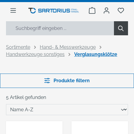
alt springen
Warenkorb enthäl
Du h
Sortimente
Hand- & Messwerkzeuge
Handwerkzeuge sonstiges
Verglasungsklötze
Produkte filtern
5 Artikel gefunden