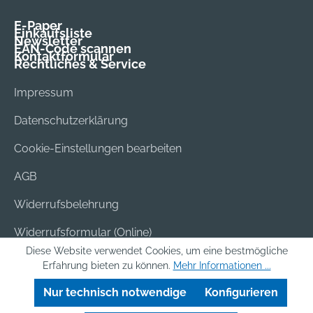
E-Paper
Einkaufsliste
Newsletter
EAN-Code scannen
Kontaktformular
Rechtliches & Service
Impressum
Datenschutzerklärung
Cookie-Einstellungen bearbeiten
AGB
Widerrufsbelehrung
Widerrufsformular (Online)
Diese Website verwendet Cookies, um eine bestmögliche
Versand & Bezahlung
Erfahrung bieten zu können.
Mehr Informationen ...
Batterieentsorgung
Nur technisch notwendige
Konfigurieren