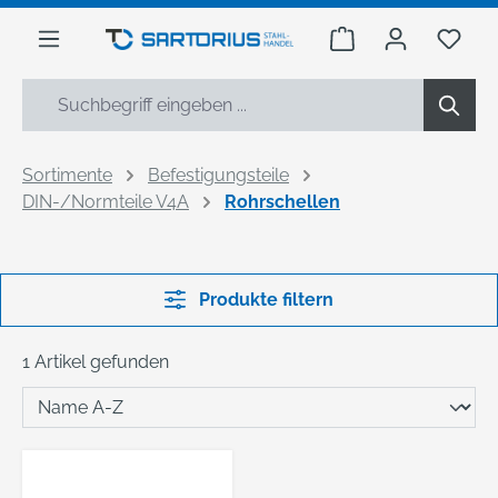
alt springen
Warenkorb enthäl
Du h
Sortimente
Befestigungsteile
DIN-/Normteile V4A
Rohrschellen
Produkte filtern
1 Artikel gefunden