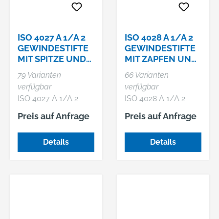
ISO 4027 A 1/A 2
ISO 4028 A 1/A 2
GEWINDESTIFTE
GEWINDESTIFTE
MIT SPITZE UND
MIT ZAPFEN UND
INNENSECHSKAN
INNENSECHSKAN
79 Varianten
66 Varianten
T
T
verfügbar
verfügbar
ISO 4027 A 1/A 2
ISO 4028 A 1/A 2
Gewindestifte mit
Gewindestifte mit
Preis auf Anfrage
Preis auf Anfrage
Spitze und
Zapfen und
Innensechskant
Innensechskant
Details
Details