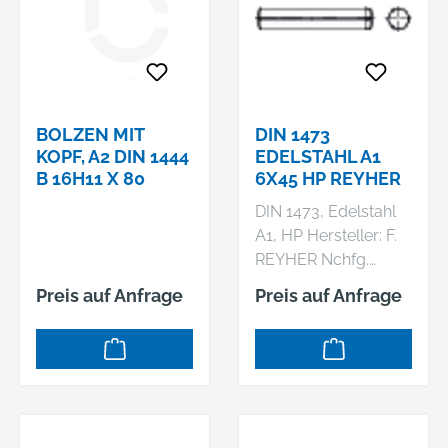
BOLZEN MIT
DIN 1473
KOPF, A2 DIN 1444
EDELSTAHL A1
B 16H11 X 80
6X45 HP REYHER
DIN 1473, Edelstahl
A1, HP Hersteller: F.
REYHER Nchfg.
GmbH & Co. KG,
Preis auf Anfrage
Preis auf Anfrage
Haferweg 1, 22769
Hamburg, DE,
+4940853630,
mail@reyher.de DIN
1473 A 1
Zylinderkerbstifte