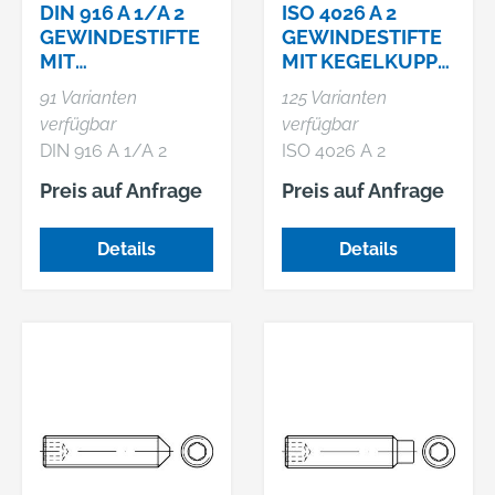
DIN 916 A 1/A 2
ISO 4026 A 2
GEWINDESTIFTE
GEWINDESTIFTE
MIT
MIT KEGELKUPPE
RINGSCHNEIDE,
UND
91 Varianten
125 Varianten
MIT
INNENSECHSKAN
verfügbar
verfügbar
INNENSECHSKAN
T
DIN 916 A 1/A 2
ISO 4026 A 2
T
Gewindestifte mit
Gewindestifte mit
Preis auf Anfrage
Preis auf Anfrage
Ringschneide, mit
Kegelkuppe und
Innensechskant
Innensechskant
Details
Details