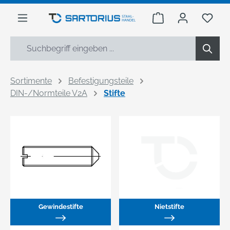
alt springen
Warenkorb enthäl
Du h
Sortimente
Befestigungsteile
DIN-/Normteile V2A
Stifte
Gewindestifte
Nietstifte