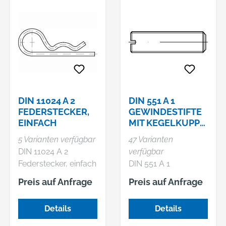
Abmessung: 6 x 45
VE=S (100 Stück)
DIN 11024 A 2
DIN 551 A 1
FEDERSTECKER,
GEWINDESTIFTE
EINFACH
MIT KEGELKUPPE,
MIT SCHLITZ
5 Varianten verfügbar
47 Varianten
DIN 11024 A 2
verfügbar
Federstecker, einfach
DIN 551 A 1
Gewindestifte mit
Preis auf Anfrage
Preis auf Anfrage
Kegelkuppe, mit
Schlitz
Details
Details