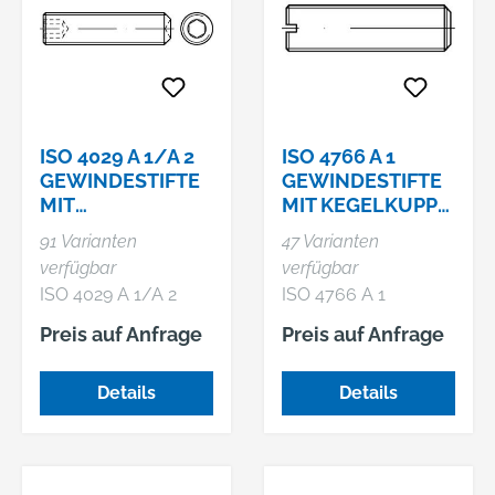
ISO 4029 A 1/A 2
ISO 4766 A 1
GEWINDESTIFTE
GEWINDESTIFTE
MIT
MIT KEGELKUPPE,
RINGSCHNEIDE
MIT SCHLITZ
91 Varianten
47 Varianten
UND
verfügbar
verfügbar
INNENSECHSKAN
ISO 4029 A 1/A 2
ISO 4766 A 1
T
Gewindestifte mit
Gewindestifte mit
Preis auf Anfrage
Preis auf Anfrage
Ringschneide und
Kegelkuppe, mit
Innensechskant
Schlitz
Details
Details