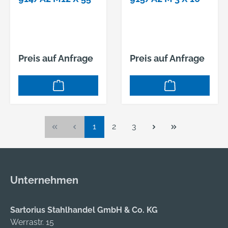
Preis auf Anfrage
Preis auf Anfrage
Seite
Seite
Seite
1
2
3
Unternehmen
Sartorius Stahlhandel GmbH & Co. KG
Werrastr. 15