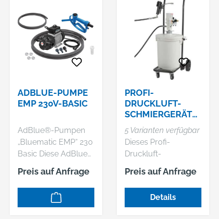
ADBLUE-PUMPE
PROFI-
EMP 230V-BASIC
DRUCKLUFT-
SCHMIERGERÄT
SCHMIERMEISTER
AdBlue®-Pumpen
5 Varianten verfügbar
PM
„Bluematic EMP“ 230
Dieses Profi-
Basic Diese AdBlue®
Druckluft-
Pumpen-Sets sind
Schmiergerät eignet
Preis auf Anfrage
Preis auf Anfrage
einsetzbar in
sich zum
Verbindung mit 200-
wirtschaftlichen
Details
Liter-Fässern,
Abschmieren in
Fahrwagen und IBC-
öffentlichen