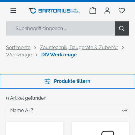
alt springen
Warenkorb enthäl
Du h
Sortimente
Zauntechnik, Baugeräte & Zubehör
Werkzeuge
DIV Werkzeuge
Produkte filtern
9 Artikel gefunden