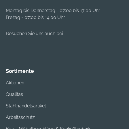
Unterkonstruktionen
Unterkonstruktionen
aus Holz und Metall
aus Holz und Metall
Montag bis Donnerstag - 07:00 bis 17:00 Uhr
sowie Metallprofile in
sowie Metallprofile in
Freitag - 07:00 bis 14:00 Uhr
Vollbaustoffen
Vollbaustoffen
befestigen.
befestigen.
Besuchen Sie uns auch bei:
Sortimente
Aktionen
Qualitas
Stahlhandelsartikel
Arbeitsschutz
Bau-, Möbelbeschläge & Schließtechnik