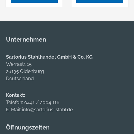
korrosionsbeschicht
korrosionsbeschicht
etem Federstahl und
etem Federstahl und
wird dank der
wird dank der
Geometrie
Geometrie
zeitsparend in der
zeitsparend in der
Unternehmen
Durchsteckmontage
Durchsteckmontage
in Vollbaustoffen
in Vollbaustoffen
eingeschlagen.
eingeschlagen.
Sartorius Stahlhandel GmbH & Co. KG
Durch die einfache
Durch die einfache
Werrastr. 15
Montage sind weder
Montage sind weder
26135 Oldenburg
Dübel noch
Dübel noch
Deutschland
Schrauben
Schrauben
erforderlich. Damit
erforderlich. Damit
Kontakt:
lassen sich im Innen-
lassen sich im Innen-
Telefon:
0441 / 2004 116
und temporär im
und temporär im
E-Mail:
info@sartorius-stahl.de
Außenbereich
Außenbereich
schnell und
schnell und
Öffnungszeiten
kostengünstig
kostengünstig