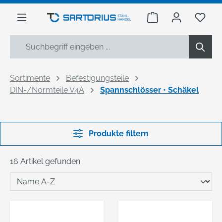
alt springen
Warenkorb enthäl
Du h
Sortimente
Befestigungsteile
DIN-/Normteile V4A
Spannschlösser • Schäkel
Produkte filtern
16 Artikel gefunden