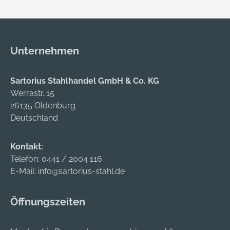
gegen Öle, Fette,
Dung, Säuren,
Desinfektionsmittel
und verschiedene
Unternehmen
Chemikalien •
Schmutzabweisende
und
Sartorius Stahlhandel GmbH & Co. KG
rutschhemmende
Werrastr. 15
Außensohle für
26135 Oldenburg
sicheren Halt
Deutschland
Material: Gummi
Sicherheit:
Kontakt:
Stahlkappe,
Telefon:
0441 / 2004 116
Stahlzwischensohle
E-Mail:
info@sartorius-stahl.de
Farbe: grün
Öffnungszeiten