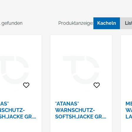
el gefunden
Produktanzeige:
Kacheln
Lis
AS*
*ATANAS*
M
SCHUTZ-
WARNSCHUTZ-
W
H.JACKE GR.
SOFTSH.JACKE GR.
LA
SEE®,
XLELYSEE®,
50
GE/GELB/GR
ORANGE/GELB/GR
20