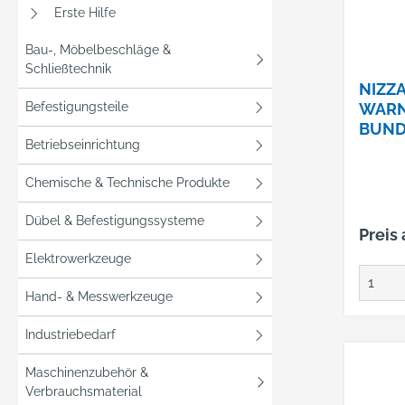
Erste Hilfe
Bau-, Möbelbeschläge &
Schließtechnik
NIZZ
Befestigungsteile
WAR
BUND
Betriebseinrichtung
60ELY
20471
Chemische & Technische Produkte
GELB
Dübel & Befestigungssysteme
Preis
Elektrowerkzeuge
Hand- & Messwerkzeuge
Industriebedarf
Maschinenzubehör &
Verbrauchsmaterial