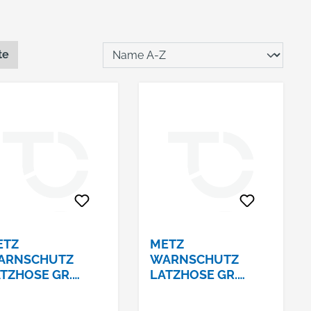
te
ETZ
METZ
ARNSCHUTZ
WARNSCHUTZ
TZHOSE GR.
LATZHOSE GR.
ELYSEE®, EN ISO
52ELYSEE®, EN ISO
471/1,
20471/1,