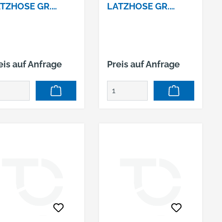
TZHOSE GR.
LATZHOSE GR.
ELYSEE®, EN ISO
60ELYSEE®, EN ISO
471/1,
20471/1,
RANGE/GRAU
ORANGE/GRAU
eis auf Anfrage
Preis auf Anfrage