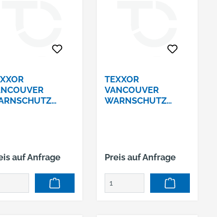
EXXOR
TEXXOR
ANCOUVER
VANCOUVER
ARNSCHUTZ
WARNSCHUTZ
LOTENJACKE#
PILOTENJACKE#
06 LEUCHTGELB
4106 LEUCHTGELB
ÖSSE XXL
GRÖSSE XXL
eis auf Anfrage
Preis auf Anfrage