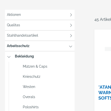
Aktionen
45 Artik
Qualitas
Stahlhandelsartikel
Arbeitsschutz
Bekleidung
Mützen & Caps
Knieschutz
*ATAN
Westen
WARN
Overals
SOFTS
MELY
Poloshirts
ORAN