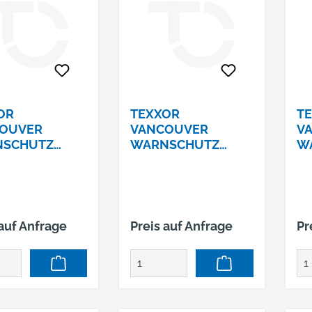
OR
TEXXOR
T
OUVER
VANCOUVER
V
NSCHUTZ
WARNSCHUTZ
W
TENJACKE#
PILOTENJACKE#
PI
 LEUCHTGELB
4106 LEUCHTGELB
41
SE M
GRÖSSE XL
GR
 auf Anfrage
Preis auf Anfrage
Pr