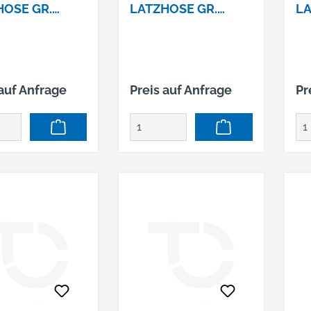
HOSE GR.
LATZHOSE GR.
LA
SEE®, EN ISO
56ELYSEE®, EN ISO
58
/1,
20471/1,
20
GE/GRAU
ORANGE/GRAU
O
 auf Anfrage
Preis auf Anfrage
Pr