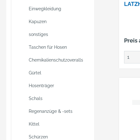
LATZ
Einwegkleidung
54ELY
20471
Kapuzen
ORAN
sonstiges
Preis
Taschen für Hosen
Chemikalienschutzoveralls
Gürtel
Hosenträger
Schals
Regenanzüge & -sets
Kittel
Schürzen