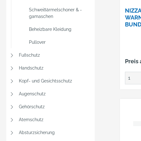
Schweißärmelschoner & -
NIZZ
gamaschen
WAR
BUND
Beheizbare Kleidung
50ELY
20471
Pullover
GELB
Fußschutz
Preis
Handschutz
Kopf- und Gesichtsschutz
Augenschutz
Gehörschutz
Atemschutz
Absturzsicherung