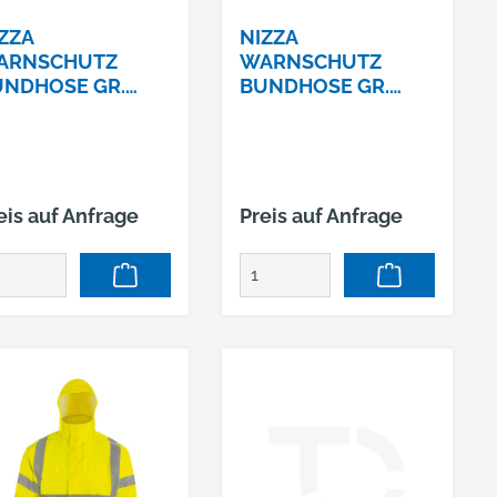
ZZA
NIZZA
ARNSCHUTZ
WARNSCHUTZ
NDHOSE GR.
BUNDHOSE GR.
ELYSEE®, EN ISO
58ELYSEE®, EN ISO
471/1,
20471/1,
ELB/GRAU
GELB/GRAU
eis auf Anfrage
Preis auf Anfrage