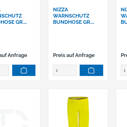
A
NIZZA
NI
NSCHUTZ
WARNSCHUTZ
W
HOSE GR.
BUNDHOSE GR.
BU
SEE®, EN ISO
54ELYSEE®, EN ISO
56
/1,
20471/1,
20
/GRAU
GELB/GRAU
G
 auf Anfrage
Preis auf Anfrage
Pr